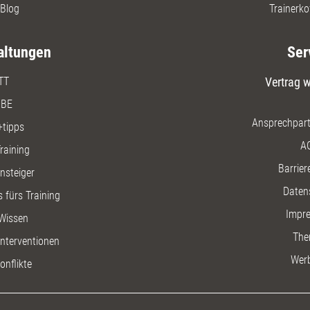
Blog
Trainerko
altungen
Ser
TT
Vertrag w
BE
Ansprechpart
+tipps
A
raining
Barriere
insteiger
Daten
 fürs Training
Impr
Wissen
The
nterventionen
Wer
onflikte