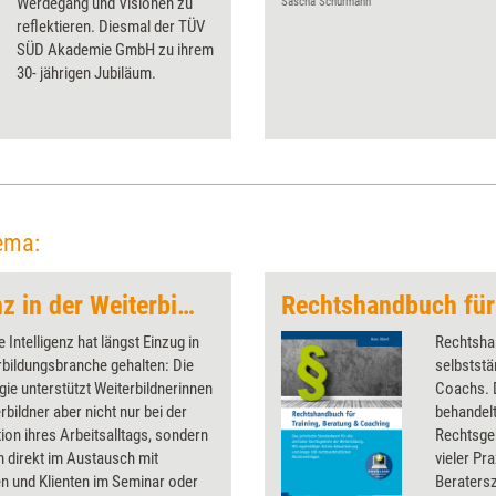
Werdegang und Visionen zu
Sascha Schürmann
reflektieren. Diesmal der TÜV
SÜD Akademie GmbH zu ihrem
30-­ jährigen Jubiläum.
ema:
Künstliche Intelligenz in der Weiterbildung
 Intelligenz hat längst Einzug in
Rechtshan
rbildungsbranche gehalten: Die
selbststän
ie unterstützt Weiterbildnerinnen
Coachs.
rbildner aber nicht nur bei der
behandelt
ion ihres Arbeitsalltags, sondern
Rechtsgeb
 direkt im Austausch mit
vieler Pr
en und Klienten im Seminar oder
Beratersz