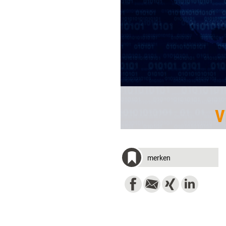
V
merken