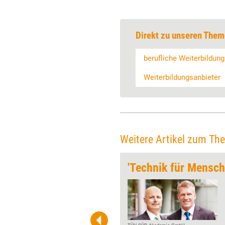
Direkt zu unseren Them
berufliche Weiterbildung
Weiterbildungsanbieter
Weitere Artikel zum Th
„Neben Ratio auch Emotionen ansprechen“
Jeden Monat gibt Training
aktuell einem Player der
Weiterbildungsszene die
Möglichkeit, über Wurzeln,