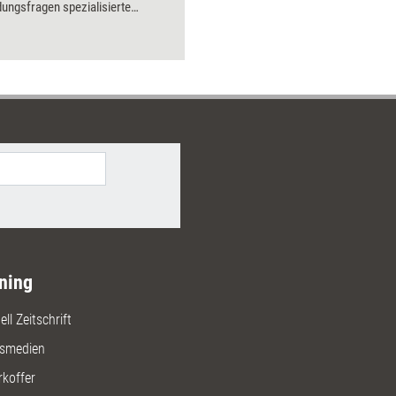
dungsfragen spezialisierte
alt Hans Olbert, wie Sie
prüfen und richtig formulieren,
ahmen von AGB machbar ist, wie
eistiges Eigentum schützen,
tfertigte Forderungen abwehren,
voll versichern, für die passende
m entscheiden, Mitarbeiter
gen, die eigene Marke schützen,
prüche durchsetzen.
ning
ll Zeitschrift
gsmedien
rkoffer