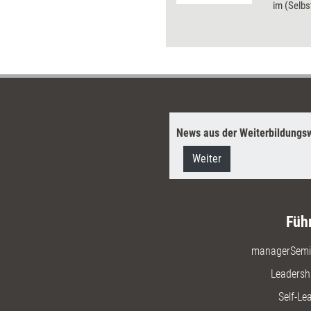
im (Selbs
Wie dies 
dieses Do
News aus der Weiterbildungsw
Weiter
Füh
managerSemi
Leadersh
Self-Le