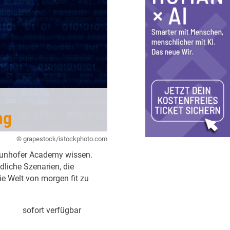
ng
© grapestock/istockphoto.com
raunhofer Academy wissen.
liche Szenarien, die
e Welt von morgen fit zu
sofort verfügbar