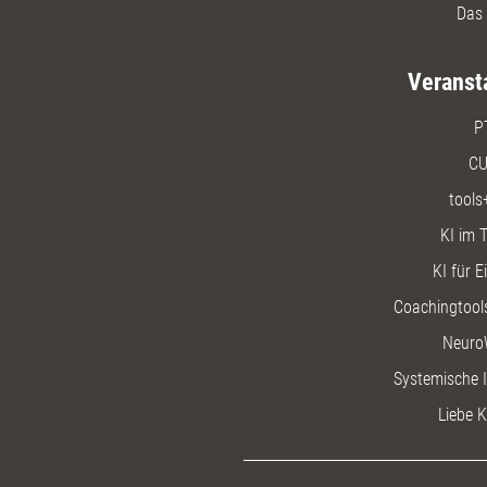
Das 
Veranst
P
CU
tools
KI im T
KI für E
Coachingtools
Neuro
Systemische I
Liebe K