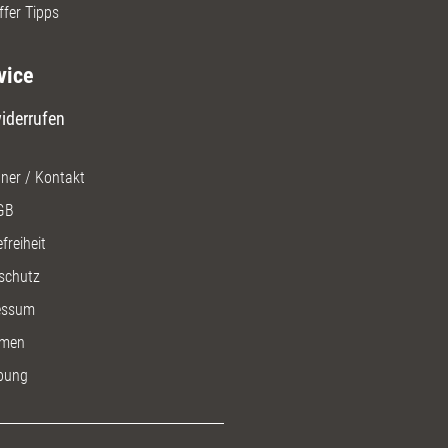
ffer Tipps
vice
iderrufen
ner / Kontakt
GB
freiheit
schutz
essum
men
bung