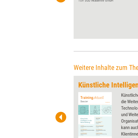
Werdegang und Visionen zu ­
TÜV SÜD Akademie GmbH
reflektieren. Diesmal der ALEA
GmbH zum 25-jährigen ­
Jubiläum.
Weitere Inhalte zum Th
nz 2
 wirkungsvolle Grafiken für
Künstliche
 und Pinnwand, für Handouts und
die Weite
t-Charts erleichtern Ihre
Technolog
he. Als Mitglied von Training
und Weite
ben Sie Flatrate-Zugriff auf alle
Organisat
kann auch
Klientinn