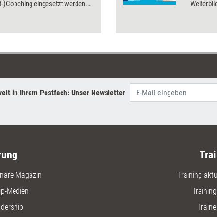
t-)Coaching eingesetzt werden.
Weiterbil
gelingt, wird in den Beiträgen
Rechtsanw
ssier thematisiert.
Verträge 
was im R
Sie Ihr g
ungerech
sich sinn
Rechtsfor
beschäfti
elt in Ihrem Postfach: Unser Newsletter
Ihre Ans
rung
Trai
nare Magazin
Training aktue
ip-Medien
Trainin
adership
Traine