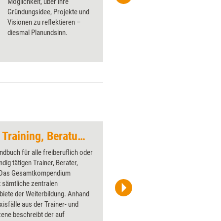
Möglichkeit, über ihre
Privat
Gründungsidee, Projekte und
Visionen zu ­reflektieren –
diesmal Planundsinn.
Rechtshandbuch für Training, Beratung und Coaching
Künstliche Intellige
dbuch für alle freiberuflich oder
Über 1000
dig tätigen Trainer, Berater,
Flipchart
 Das Gesamtkompendium
PowerPoin
 sämtliche zentralen
Bildsprac
iete der Weiterbildung. Anhand
aktuell ha
axisfälle aus der Trainer- und
Bilder.
ene beschreibt der auf