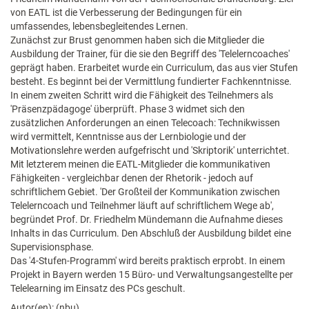
von EATL ist die Verbesserung der Bedingungen für ein
umfassendes, lebensbegleitendes Lernen.
Zunächst zur Brust genommen haben sich die Mitglieder die
Ausbildung der Trainer, für die sie den Begriff des 'Telelerncoaches'
geprägt haben. Erarbeitet wurde ein Curriculum, das aus vier Stufen
besteht. Es beginnt bei der Vermittlung fundierter Fachkenntnisse.
In einem zweiten Schritt wird die Fähigkeit des Teilnehmers als
'Präsenzpädagoge' überprüft. Phase 3 widmet sich den
zusätzlichen Anforderungen an einen Telecoach: Technikwissen
wird vermittelt, Kenntnisse aus der Lernbiologie und der
Motivationslehre werden aufgefrischt und 'Skriptorik' unterrichtet.
Mit letzterem meinen die EATL-Mitglieder die kommunikativen
Fähigkeiten - vergleichbar denen der Rhetorik - jedoch auf
schriftlichem Gebiet. 'Der Großteil der Kommunikation zwischen
Telelerncoach und Teilnehmer läuft auf schriftlichem Wege ab',
begründet Prof. Dr. Friedhelm Mündemann die Aufnahme dieses
Inhalts in das Curriculum. Den Abschluß der Ausbildung bildet eine
Supervisionsphase.
Das '4-Stufen-Programm' wird bereits praktisch erprobt. In einem
Projekt in Bayern werden 15 Büro- und Verwaltungsangestellte per
Telelearning im Einsatz des PCs geschult.
Autor(en): (nbu)