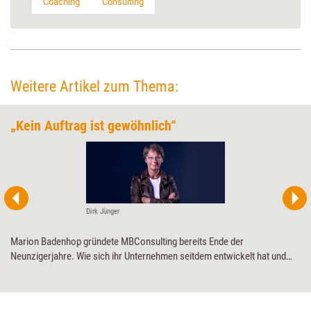
Coaching
Consulting
Weitere Artikel zum Thema:
„Kein Auftrag ist gewöhnlich“
Dirk Jünger
Marion Badenhop gründete MBConsulting bereits Ende der
Neunzigerjahre. Wie sich ihr Unternehmen seitdem entwickelt hat und
worauf es ihr und ihrem Team bei Aufträgen ankommt, erzählt sie im
Interview anlässlich des 25. Jubiläums von MBConsulting.