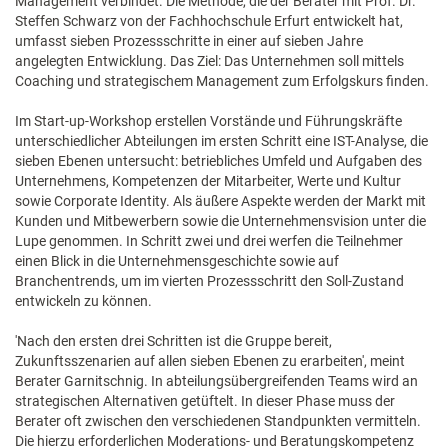
Management verbindet. Die Methode, die der Berater mit Prof. Dr.
Steffen Schwarz von der Fachhochschule Erfurt entwickelt hat,
umfasst sieben Prozessschritte in einer auf sieben Jahre
angelegten Entwicklung. Das Ziel: Das Unternehmen soll mittels
Coaching und strategischem Management zum Erfolgskurs finden.
Im Start-up-Workshop erstellen Vorstände und Führungskräfte
unterschiedlicher Abteilungen im ersten Schritt eine IST-Analyse, die
sieben Ebenen untersucht: betriebliches Umfeld und Aufgaben des
Unternehmens, Kompetenzen der Mitarbeiter, Werte und Kultur
sowie Corporate Identity. Als äußere Aspekte werden der Markt mit
Kunden und Mitbewerbern sowie die Unternehmensvision unter die
Lupe genommen. In Schritt zwei und drei werfen die Teilnehmer
einen Blick in die Unternehmensgeschichte sowie auf
Branchentrends, um im vierten Prozessschritt den Soll-Zustand
entwickeln zu können.
'Nach den ersten drei Schritten ist die Gruppe bereit,
Zukunftsszenarien auf allen sieben Ebenen zu erarbeiten', meint
Berater Garnitschnig. In abteilungsübergreifenden Teams wird an
strategischen Alternativen getüftelt. In dieser Phase muss der
Berater oft zwischen den verschiedenen Standpunkten vermitteln.
Die hierzu erforderlichen Moderations- und Beratungskompetenz