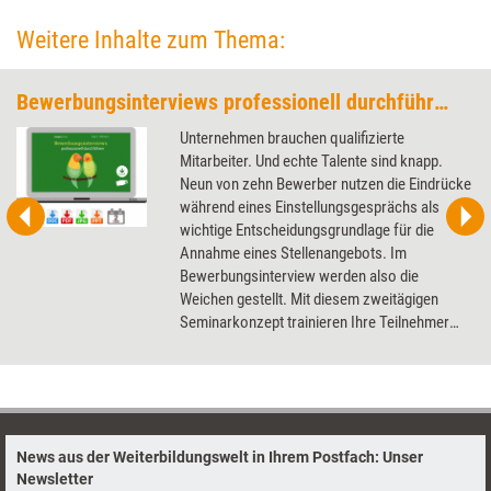
Weitere Inhalte zum Thema:
Bewerbungsinterviews professionell durchführen (Trainingskonzept)
Unternehmen brauchen qualifizierte
Mitarbeiter. Und echte Talente sind knapp.
Neun von zehn Bewerber nutzen die Eindrücke
während eines Einstellungsgesprächs als
wichtige Entscheidungsgrundlage für die
Annahme eines Stellenangebots. Im
Bewerbungsinterview werden also die
Weichen gestellt. Mit diesem zweitägigen
Seminarkonzept trainieren Ihre Teilnehmer
praxisnah die Vorbereitung, Durchführung und
Nachbereitung professioneller
Bewerbungsinterviews - angefangen mit dem
Erstellen eigener Anforderungsprofile bis hin
zur Arbeit mit Interviewleitfäden und der
News aus der Weiterbildungswelt in Ihrem Postfach: Unser
Auswertung des beobachteten
Newsletter
Bewerberverhaltens. Dabei lernen sie den