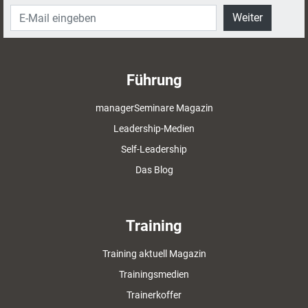
Einsatz ausgewählter Interviewtechniken
Weiter
kennen und simulieren Bewerberinterviews
per Rollenspiel. Die Teilnehmer werden so
befähigt, Bewerbungsprozesse effizient zu
gestalten und die bestgeeigneten Mitarbeiter
Führung
für ihr Unternehmen zu identifizieren.
managerSeminare Magazin
Leadership-Medien
Self-Leadership
Das Blog
Training
Training aktuell Magazin
Trainingsmedien
Trainerkoffer