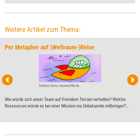
Weitere Artikel zum Thema:
Per Metapher auf (Weltraum-)Reise
Stefanie Diers; trainerkoffer.de
Wie würde sich unser Team auf fremdem Terrain verhalten? Welche
Ressourcen würde es bei einer Mission ins Unbekannte mitbringen?
Welche Fähigkeiten würden dabei helfen, Herausforderungen zu
meistern? Das sind mögliche Fragen, die sich Teammitglieder im Rahmen
der Methode „Reisemetapher per Prompt“ stellen – und die dabei helfen
können, ein gemeinsames Teamziel wieder in den Fokus zu rücken und
sich als Team auf die eigenen Stärken zu besinnen.