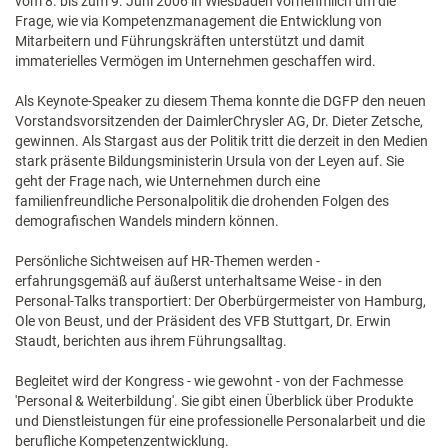
vom 8. bis zum 9. Juni 2006 in Wiesbaden vornehmlich um die
Frage, wie via Kompetenzmanagement die Entwicklung von
Mitarbeitern und Führungskräften unterstützt und damit
immaterielles Vermögen im Unternehmen geschaffen wird.
Als Keynote-Speaker zu diesem Thema konnte die DGFP den neuen
Vorstandsvorsitzenden der DaimlerChrysler AG, Dr. Dieter Zetsche,
gewinnen. Als Stargast aus der Politik tritt die derzeit in den Medien
stark präsente Bildungsministerin Ursula von der Leyen auf. Sie
geht der Frage nach, wie Unternehmen durch eine
familienfreundliche Personalpolitik die drohenden Folgen des
demografischen Wandels mindern können.
Persönliche Sichtweisen auf HR-Themen werden -
erfahrungsgemäß auf äußerst unterhaltsame Weise - in den
Personal-Talks transportiert: Der Oberbürgermeister von Hamburg,
Ole von Beust, und der Präsident des VFB Stuttgart, Dr. Erwin
Staudt, berichten aus ihrem Führungsalltag.
Begleitet wird der Kongress - wie gewohnt - von der Fachmesse
'Personal & Weiterbildung'. Sie gibt einen Überblick über Produkte
und Dienstleistungen für eine professionelle Personalarbeit und die
berufliche Kompetenzentwicklung.