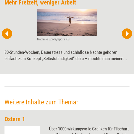
Mehr Freizeit, weniger Arbeit
Nathalie Spors/Spors KG
80-Stunden-Wochen, Dauerstress und schlaflose Nächte gehören
einfach zum Konzept „Selbstständigkeit“ dazu – möchte man meinen.
Trainer und Berater Manuel Spors sieht das anders. Er hat sein Konzept
von (selbstständiger) Arbeit überarbeitet und das 9-zu-3-Modell (neun
Monate arbeiten, drei Monate frei) entwickelt. Was es mit dem Modell
auf sich hat und wie es sich umsetzen lässt.
Weitere Inhalte zum Thema:
Ostern 1
Über 1000 wirkungsvolle Grafiken für Flipchart