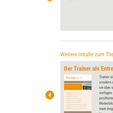
reflektieren. Diesmal 2coach
zum 25-jährigen ­Jubiläum.
Weitere Inhalte zum Th
rn
Der Trainer als Entr
 wirkungsvolle Grafiken für
Trainer s
 und Pinnwand, für Handouts und
sondern 
t-Charts erleichtern Ihre
sie über 
he. Als Mitglied von Training
verfügen 
ben Sie Flatrate-Zugriff auf alle
position
Weiterbil
mein Ang