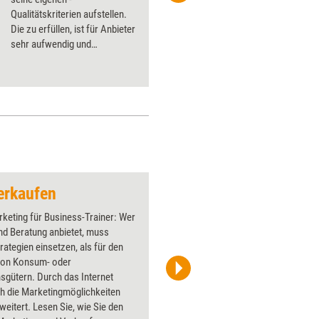
Qualitätskriterien aufstellen.
Die zu erfüllen, ist für Anbieter
sehr aufwendig und
kostspielig. Ein veritables
Ärgernis, meint Frank
Stäudner.
erkaufen
Sparschwein Plünde
keting für Business-Trainer: Wer
Über 1000
nd Beratung anbietet, muss
Flipchart
rategien einsetzen, als für den
PowerPoin
von Konsum- oder
Bildsprac
sgütern. Durch das Internet
aktuell ha
h die Marketingmöglichkeiten
Bilder.
eitert. Lesen Sie, wie Sie den