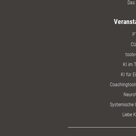
Das 
Veranst
P
CU
tools
KI im T
KI für E
Coachingtools
Neuro
Systemische I
Liebe K