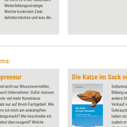
Weiterbildungsstrategie.
Welche konkreten Ziele
dahinterstecken und was diese
für Weiterbildner bedeuten,
erklärt Training aktuell.
ema:
epreneur
Die Katze im Sack v
ind nicht nur Wissensvermittler,
Selbstmar
auch Unternehmer. Dafür müssen
Bildung u
sehr viel mehr Kenntnisse
andere St
als nur auf ihrem Fachgebiet. Wie
Verkauf 
iere ich mich am umkämpften
Gebrauch
dungsmarkt? Wie beschreibe ich
haben sic
ebot überzeugend? Welche
zudem erw