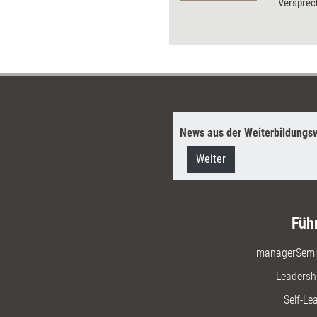
Versprec
machen? 
ums Unte
News aus der Weiterbildungsw
Weiter
Füh
managerSemi
Leadersh
Self-Le