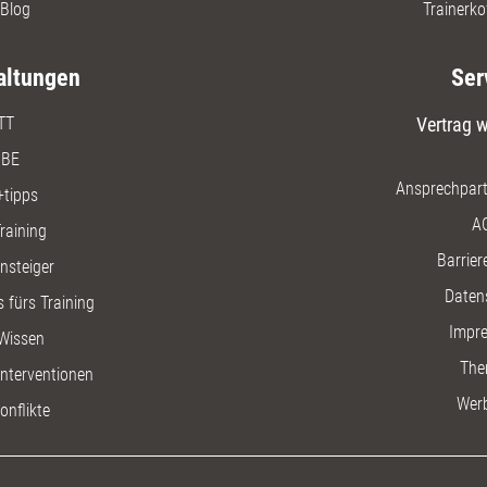
Blog
Trainerko
altungen
Ser
TT
Vertrag w
BE
Ansprechpart
+tipps
A
raining
Barriere
insteiger
Daten
 fürs Training
Impr
Wissen
The
nterventionen
Wer
onflikte