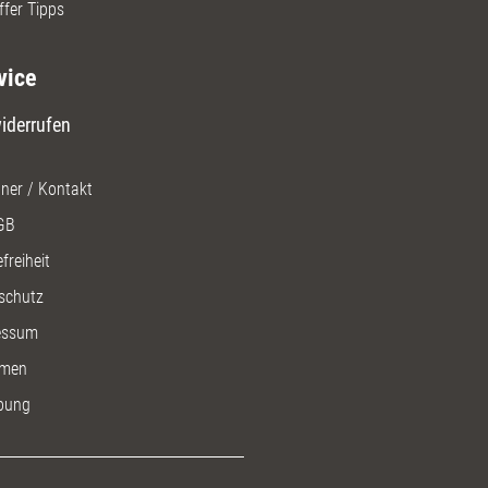
ffer Tipps
vice
iderrufen
ner / Kontakt
GB
freiheit
schutz
essum
men
bung