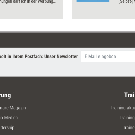
hungen darf ich in der Werbung
(Selbst-
Diese und weitere Fragen rund
erfolgrei
rnehmertum klärt das Dossier.
wie Kauf
Sie sich 
erschließ
elt in Ihrem Postfach: Unser Newsletter
rung
Trai
nare Magazin
Training aktue
ip-Medien
Trainin
adership
Traine