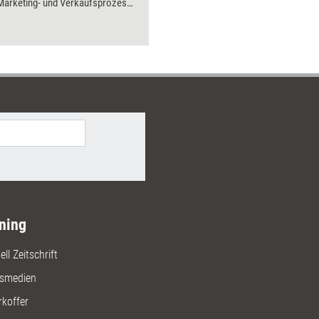
)Marketing- und Verkaufsprozess
ch gestalten können. Erfahren Sie,
entscheidungen ablaufen und wie
mit System Ihren Markt
en.
ning
ll Zeitschrift
gsmedien
rkoffer