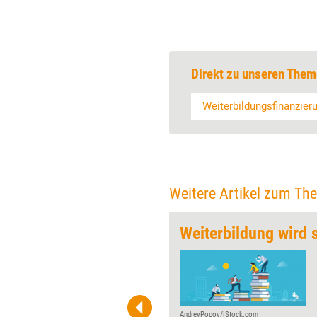
Direkt zu unseren Them
Weiterbildungsfinanzier
Weitere Artikel zum Th
chladen“
Weiterbildung wird 
Jeden Monat gibt Training
aktuell einem Player der
Weiterbildungsszene die
Möglichkeit, über Wurzeln,
Werdegang und Visionen zu ­
AndreyPopov/iStock.com