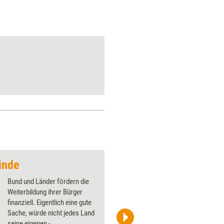
ünde
Schritt für Schritt 
Bund und Länder fördern die
Weiterbildung ihrer Bürger
finanziell. ­Eigentlich eine gute
Sache, würde nicht jedes Land
seine eigenen ­
racorn/Shutterstock