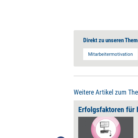
Direkt zu unseren Them
Mitarbeitermotivation
Weitere Artikel zum Th
den BGM
Erfolgsfaktoren für
Hybride Arbeitsformen
verlangen ein hybrides BGM.
Mit ein paar schnell