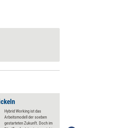
ickeln
8 Tipps für hybride
Hybrid Working ist das
Arbeitsmodell der soeben
gestarteten Zukunft. Doch im