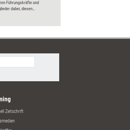
tzen Führungskräfte und
ieder dabei, diesen
zbereich auszubauen.
ning
ll Zeitschrift
gsmedien