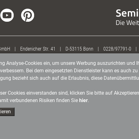
 GmbH
|
Endenicher Str. 41
|
D-53115 Bonn
|
0228/97791-0
|
gung Analyse-Cookies ein, um unsere Werbung auszurichten und Ih
erbessern. Bei dem eingesetzten Dienstleister kann es auch zu 
igung bezieht sich auch auf die Erlaubnis, diese Datenübermit
er Cookies einverstanden sind, klicken Sie bitte auf Akzeptiere
amit verbundenen Risiken finden Sie
hier
.
ieren