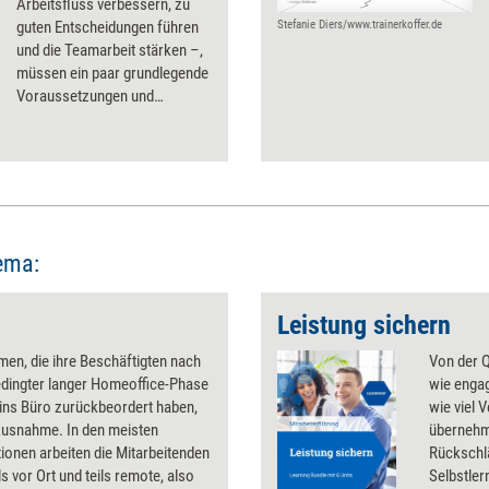
Arbeitsfluss verbessern, zu
guten Entscheidungen führen
Stefanie Diers/www.trainerkoffer.de
und die Teamarbeit stärken –,
müssen ein paar grundlegende
Voraussetzungen und
Rahmenbedingungen erfüllt
sein.
ema:
Leistung sichern
en, die ihre Beschäftigten nach
Von der Q
dingter langer Homeoffice-Phase
wie engag
ins Büro zurückbeordert haben,
wie viel 
Ausnahme. In den meisten
übernehme
ionen arbeiten die Mitarbeitenden
Rückschl
ls vor Ort und teils remote, also
Selbstle