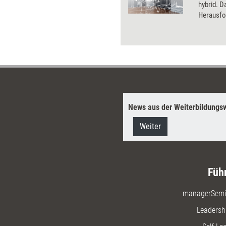
hybrid. D
Herausfo
Zusammen
Führung,
das Gesu
Tools un
Work Wor
News aus der Weiterbildungsw
Weiter
Füh
managerSemi
Leadersh