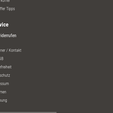
rkoffer
ffer Tipps
vice
iderrufen
ner / Kontakt
GB
freiheit
schutz
essum
men
bung