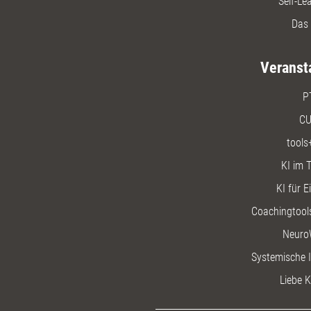
Self-Le
Das 
Veranst
P
CU
tools
KI im T
KI für E
Coachingtools
Neuro
Systemische I
Liebe K