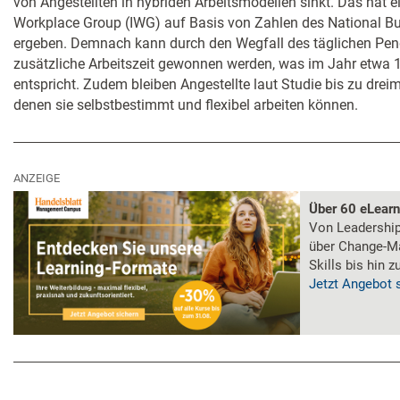
von Angestellten in hybriden Arbeitsmodellen sinkt. Das hat ei
Workplace Group (IWG) auf Basis von Zahlen des National B
ergeben. Demnach kann durch den Wegfall des täglichen Pend
zusätzliche Arbeitszeit gewonnen werden, was im Jahr etwa 
entspricht. Zudem bleiben Angestellte laut Studie bis zu dreim
denen sie selbstbestimmt und flexibel arbeiten können.
ANZEIGE
Über 60 eLear
Von Leadership 
über Change-M
Skills bis hin 
Jetzt Angebot 