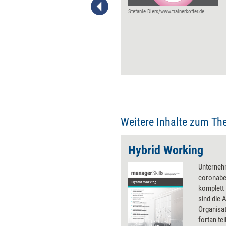
aufgezogenen digitalen Health-
Maßnahmen bzw. dBGMTools
Stefanie Diers/www.trainerkoffer.de
ist es allerdings nicht getan.
Gefragt ist ein ganzheitliches
Konzept. Vier Schritte führen
zu einer nachhaltigen Hybrid-
Lösung im
Gesundheitsmanagement.
Weitere Inhalte zum Th
Hybrid Working
Unternehm
coronabe
komplett 
sind die 
Organisat
fortan tei