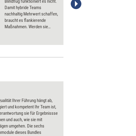
Blindflug funktioniert es nicht.
Damit hybride Teams
Stefanie Diers/www.trainerkoffer.de
nachhaltig Mehrwert schaffen,
braucht es flankierende
Maßnahmen. Werden sie
realisiert, entsteht eine neue –
hybride – Organisationskultur.
Auf acht Punkte kommt es
besonders an.
ualität Ihrer Führung hängt ab,
iert und kompetent Ihr Team ist,
Verantwortung sie für Ergebnissse
n und auch, wie sie mit
ägen umgehen. Die sechs
rnmodule dieses Bundles