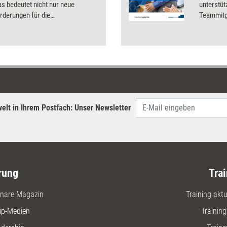
as bedeutet nicht nur neue
unterstü
rderungen für die
Teammitgl
arbeit, sondern auch für die
Kompeten
 die Teamentwicklung oder auch
ndheitsmanagement. Impulse,
d Methoden, um die New Hybride
ld zu meistern.
elt in Ihrem Postfach: Unser Newsletter
rung
Trai
nare Magazin
Training aktue
ip-Medien
Trainin