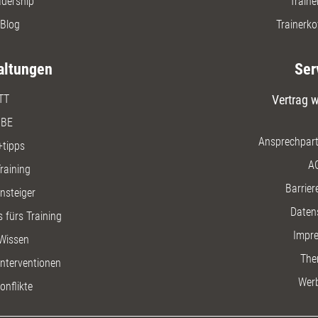
adership
Traine
Blog
Trainerko
altungen
Ser
TT
Vertrag w
BE
Ansprechpart
+tipps
A
raining
Barriere
insteiger
Daten
 fürs Training
Impr
Wissen
The
nterventionen
Wer
onflikte