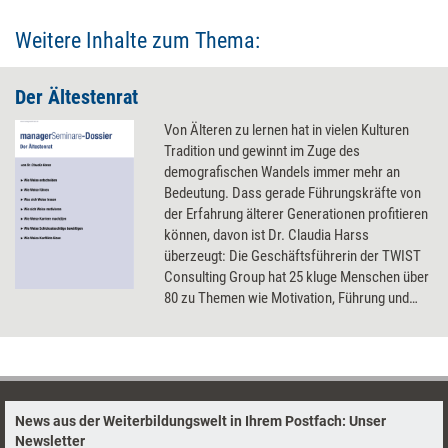
Weitere Inhalte zum Thema:
Der Ältestenrat
Von Älteren zu lernen hat in vielen Kulturen
Tradition und gewinnt im Zuge des
demografischen Wandels immer mehr an
Bedeutung. Dass gerade Führungskräfte von
der Erfahrung älterer Generationen profitieren
können, davon ist Dr. Claudia Harss
überzeugt: Die Geschäftsführerin der TWIST
Consulting Group hat 25 kluge Menschen über
80 zu Themen wie Motivation, Führung und
Karriere befragt. Die Ratschläge und
Erfahrungen der Älteren hat die Autorin mit
Erkenntnissen aus Philosophie und
Hirnforschung verknüpft - nachzulesen in
unserem Dossier 'Der Ältestenrat'.
News aus der Weiterbildungswelt in Ihrem Postfach: Unser
Newsletter