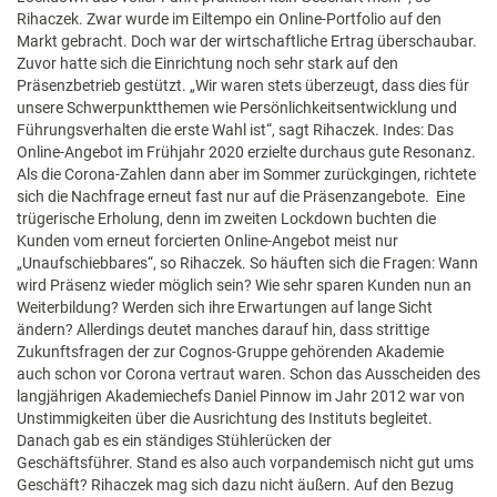
Rihaczek. Zwar wurde im Eiltempo ein Online-Portfolio auf den
Markt gebracht. Doch war der wirtschaftliche Ertrag überschaubar.
Zuvor hatte sich die Einrichtung noch sehr stark auf den
Präsenzbetrieb gestützt. „Wir waren stets überzeugt, dass dies für
unsere Schwerpunktthemen wie Persönlichkeitsentwicklung und
Führungsverhalten die erste Wahl ist“, sagt Rihaczek. Indes: Das
Online-Angebot im Frühjahr 2020 erzielte durchaus gute Resonanz.
Als die Corona-Zahlen dann aber im Sommer zurückgingen, richtete
sich die Nachfrage erneut fast nur auf die Präsenzangebote. Eine
trügerische Erholung, denn im zweiten Lockdown buchten die
Kunden vom erneut forcierten Online-Angebot meist nur
„Unaufschiebbares“, so Rihaczek. So häuften sich die Fragen: Wann
wird Präsenz wieder möglich sein? Wie sehr sparen Kunden nun an
Weiterbildung? Werden sich ihre Erwartungen auf lange Sicht
ändern? Allerdings deutet manches darauf hin, dass strittige
Zukunftsfragen der zur Cognos-Gruppe gehörenden Akademie
auch schon vor Corona vertraut waren. Schon das Ausscheiden des
langjährigen Akademiechefs Daniel Pinnow im Jahr 2012 war von
Unstimmigkeiten über die Ausrichtung des Instituts begleitet.
Danach gab es ein ständiges Stühlerücken der
Geschäftsführer. Stand es also auch vorpandemisch nicht gut ums
Geschäft? Rihaczek mag sich dazu nicht äußern. Auf den Bezug