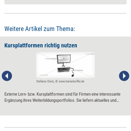
Weitere Artikel zum Thema:
Kursplattformen richtig nutzen
Stefanie Diers, © www.trainerkoffer.de
Externe Lern- bzw. Kursplattformen sind für Firmen eine interessante
Ergänzung ihres Weiterbildungsportfolios. Sie liefern aktuelles und
praxisbezogenes Know-how, und ihre Angebote lassen sich gut in den
Arbeitsalltag integrieren. Ein Selbstläufer sind die Online-Kurse jedoch
nicht. Wer sie mit Gewinn nutzen will, sollte einige zentrale Punkte
beachten.