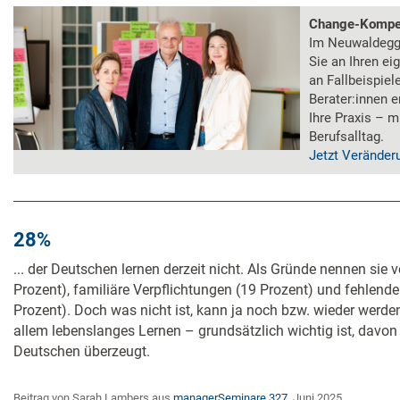
Change-Kompete
Im Neuwaldegg
Sie an Ihren e
an Fallbeispiel
Berater:innen 
Ihre Praxis – m
Berufsalltag.
Jetzt Veränder
28%
... der Deutschen lernen derzeit nicht. Als Gründe nennen sie 
Prozent), familiäre Verpflichtungen (19 Prozent) und fehlende
Prozent). Doch was nicht ist, kann ja noch bzw. wieder werde
allem lebenslanges Lernen – grundsätzlich wichtig ist, davon
Deutschen überzeugt.
Beitrag von Sarah Lambers aus
managerSeminare 327
, Juni 2025