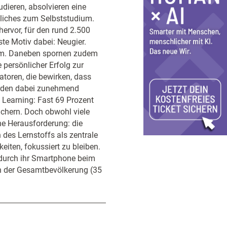
udieren, absolvieren eine
nliches zum Selbststudium.
ervor, für den rund 2.500
te Motiv dabei: Neugier.
uem. Daneben spornen zudem
persönlicher Erfolg zur
atoren, die bewirken, dass
erden dabei zunehmend
l Learning: Fast 69 Prozent
üchern. Doch obwohl viele
he Herausforderung: die
des Lernstoffs als zentrale
iten, fokussiert zu bleiben.
, durch ihr Smartphone beim
in der Gesamtbevölkerung (35