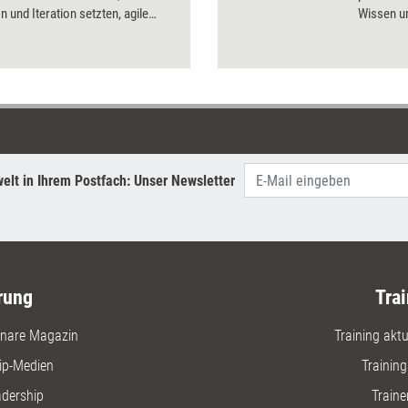
n und Iteration setzten, agile
Wissen u
s, die zum Learning on demand
eigenver
eine Lernkultur, die Austausch
Lernkultu
insames Ausprobieren fördert
Teamleite
 zuletzt KI, die dem Lernen ganz
als Lernp
men verleihen kann.
einen str
Feedbacka
elt in Ihrem Postfach: Unser Newsletter
rung
Trai
nare Magazin
Training aktue
ip-Medien
Trainin
adership
Traine