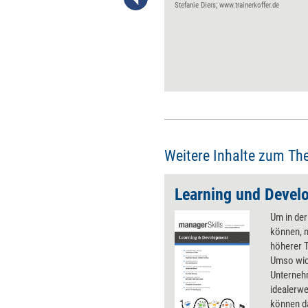
und Familie kontinuierlich
Stefanie Diers; www.trainerkoffer.de
selbstständig Zeit fürs Lernen
zu nehmen. Einige Tipps
können jedoch helfen, die
Studienzeit zu erleichtern.
Weitere Inhalte zum Th
Learning und Devel
Um in der
können, 
höherer T
Umso wich
Unterneh
idealerwe
können da