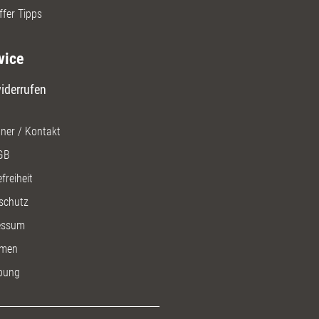
ffer Tipps
vice
iderrufen
ner / Kontakt
GB
freiheit
schutz
essum
men
bung