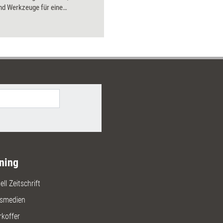
nd Werkzeuge für eine
antwortliche Feedback- und
r verbindet. Führungskräfte,
r und alle, die Mitarbeiterführung
rozess begreifen, finden hier
ukturierten Einstieg in wirksame
rbeit..
ning
ll Zeitschrift
gsmedien
rkoffer