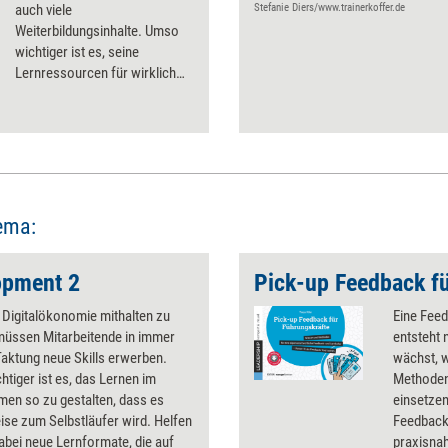
auch viele
Stefanie Diers/www.trainerkoffer.de
Weiterbildungsinhalte. Umso
wichtiger ist es, seine
Lernressourcen für wirklich
Relevantes aufzuheben.
ema:
opment 2
 Digitalökonomie mithalten zu
Eine Feed
müssen Mitarbeitende in immer
entsteht 
aktung neue Skills erwerben.
wächst, w
tiger ist es, das Lernen im
Methoden
men so zu gestalten, dass es
einsetzen
ise zum Selbstläufer wird. Helfen
Feedback 
bei neue Lernformate, die auf
praxisna