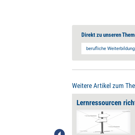
Direkt zu unseren Them
berufliche Weiterbildung
Weitere Artikel zum Th
Fernstudium
Lernressourcen rich
Ein Fernstudium ist lang und
nimmt leicht mehrere Jahre in
Anspruch. Es erfordert viel
Selbstdisziplin, sich neben Job