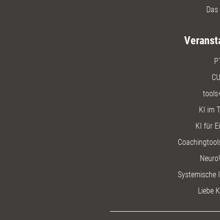
Das 
Veranst
P
CU
tools
KI im T
KI für E
Coachingtools
Neuro
Systemische I
Liebe K