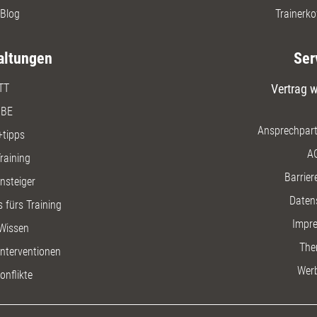
Blog
Trainerko
altungen
Ser
TT
Vertrag w
BE
Ansprechpart
+tipps
A
raining
Barriere
insteiger
Daten
 fürs Training
Impr
Wissen
The
nterventionen
Wer
onflikte