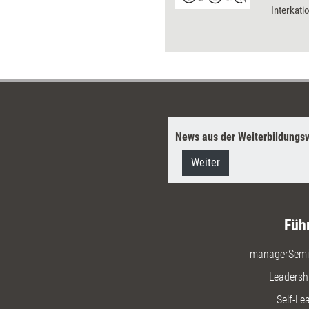
Interkatio
Lernhack
anregen, 
und geme
und nicht
neue For
News aus der Weiterbildungsw
Weiter
Füh
managerSemi
Leadersh
Self-Le