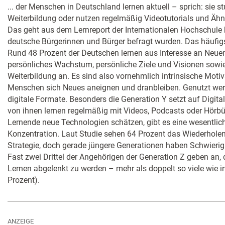
... der Menschen in Deutschland lernen aktuell – sprich: sie st
Weiterbildung oder nutzen regelmäßig Videotutorials und Äh
Das geht aus dem Lernreport der Internationalen Hochschule h
deutsche Bürgerinnen und Bürger befragt wurden. Das häufigs
Rund 48 Prozent der Deutschen lernen aus Interesse an Ne
persönliches Wachstum, persönliche Ziele und Visionen sowie 
Weiterbildung an. Es sind also vornehmlich intrinsische Motiv
Menschen sich Neues aneignen und dranbleiben. Genutzt w
digitale Formate. Besonders die Generation Y setzt auf Digita
von ihnen lernen regelmäßig mit Videos, Podcasts oder Hörb
Lernende neue Technologien schätzen, gibt es eine wesentlic
Konzentration. Laut Studie sehen 64 Prozent das Wiederholen 
Strategie, doch gerade jüngere Generationen haben Schwierigke
Fast zwei Drittel der Angehörigen der Generation Z geben an
Lernen abgelenkt zu werden – mehr als doppelt so viele wie 
Prozent).
ANZEIGE