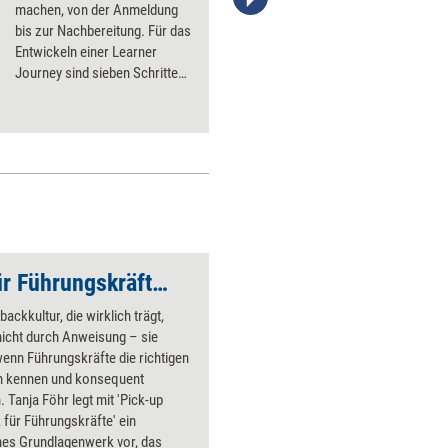
machen, von der Anmeldung
stefanie Diers; ©
bis zur Nachbereitung. Für das
www.managerseminare.de
Entwickeln einer Learner
Journey sind sieben Schritte
zu gehen.
Pick-up Feedback für Führungskräfte – erweiterte Neuauflage
backkultur, die wirklich trägt,
nicht durch Anweisung – sie
enn Führungskräfte die richtigen
 kennen und konsequent
. Tanja Föhr legt mit 'Pick-up
für Führungskräfte' ein
hes Grundlagenwerk vor, das