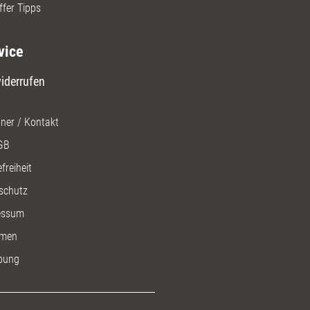
ffer Tipps
vice
iderrufen
ner / Kontakt
GB
freiheit
schutz
essum
men
bung