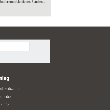
lbstlernmodule dieses Bundles
tzen Führungskräfte und
ieder dabei, diesen
zbereich auszubauen.
ning
ll Zeitschrift
gsmedien
rkoffer