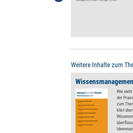
Softwarelösungen
unterstützen Entscheidungen
mit Echtzeitinformationen. Die
Industrie steht vor ihrer vierten
Revolution. Mit der Technik
müssen sich auch die
Arbeitsprozesse verändern –
und die Führung.
Weitere Inhalte zum Th
Wissensmanagement,
Wie sieh
der Praxi
zum Thema
klärt über
Wissensm
überflüs
Ideenman