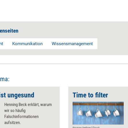
enseiten
nt
Kommunikation
Wissensmanagement
ema:
 ist ungesund
Time to filter
Henning Beck erklärt, warum
wir so häufig
Falschinformationen
aufsitzen.
thomas-bethge/iStock