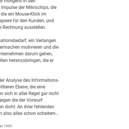
er morgens in den
 Impulse der Mikrochips, die
die ein Mouse-Klick im
apiere für den Kunden, und
ne Rechnung ausstellen.
mationsbedarf, ein Verlangen
termachen motivieren und die
Unternehmen darum gehen,
llen heranzubringen, die er
 der Analyse des Informations-
tleren Ebene, die eine
ich in aller Regel gar nicht
 gegen die der Vorwurf
n dicht. An ihrer fehlenden
n also alles schon scheitern…
er 1999