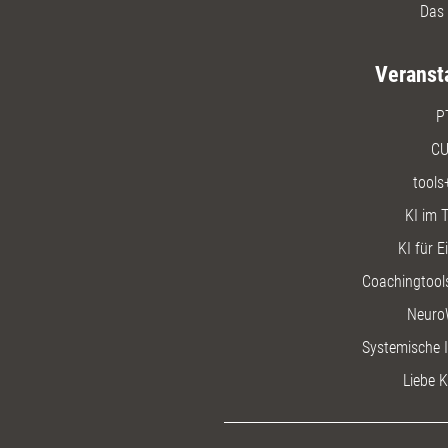
Das 
Veranst
P
CU
tools
KI im T
KI für E
Coachingtools
Neuro
Systemische I
Liebe K