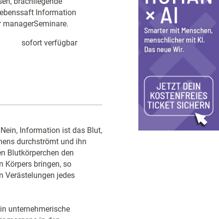
sen, brachliegende
Lebenssaft Information
ür managerSeminare.
sofort verfügbar
Nein, Information ist das Blut,
mens durchströmt und ihn
en Blutkörperchen den
 Körpers bringen, so
en Verästelungen jedes
ein unternehmerische