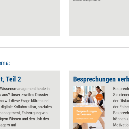
ema:
 Teil 2
Besprechungen ver
t Wissensmanagement heute in
Besprech
s aus? Unser zweites Dossier
Sie dien
 will diese Frage klären und
der Disk
 digitale Kollaboration, soziales
der Ents
anagement, Entsorgung von
Besprechu
sigem Wissen und den Job des
können si
agers auf.
Motivatio