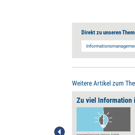
Direkt zu unseren Them
Informationsmanageme
Weitere Artikel zum Th
e-Mittler
Zu viel Information
Vernetzte Maschinen fertigen
individuelle Produkte,
Menschen kollaborieren mit
Robotern, smarte
managerSeminare Verlags GmbH