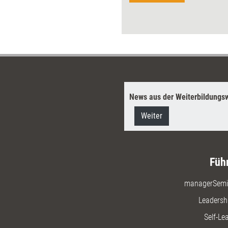
News aus der Weiterbildungsw
Weiter
Füh
managerSemi
Leadersh
Self-Le