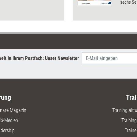
sechs Se
unterstü
Teammitgl
Kompeten
elt in Ihrem Postfach: Unser Newsletter
rung
Trai
nare Magazin
Training aktue
ip-Medien
Trainin
adership
Traine