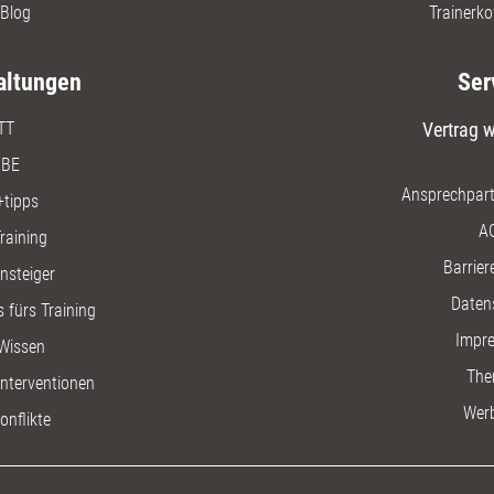
Blog
Trainerko
altungen
Ser
TT
Vertrag w
BE
Ansprechpart
+tipps
A
raining
Barriere
insteiger
Daten
 fürs Training
Impr
Wissen
The
nterventionen
Wer
onflikte