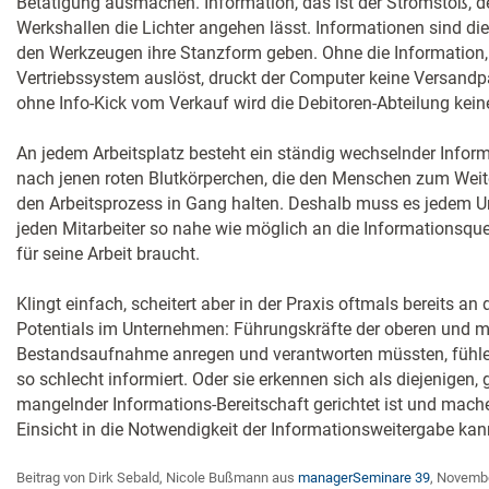
Betätigung ausmachen. Information, das ist der Stromstoß, d
Werkshallen die Lichter angehen lässt. Informationen sind die
den Werkzeugen ihre Stanzform geben. Ohne die Information, 
Vertriebssystem auslöst, druckt der Computer keine Versandp
ohne Info-Kick vom Verkauf wird die Debitoren-Abteilung kei
An jedem Arbeitsplatz besteht ein ständig wechselnder Infor
nach jenen roten Blutkörperchen, die den Menschen zum Wei
den Arbeitsprozess in Gang halten. Deshalb muss es jedem 
jeden Mitarbeiter so nahe wie möglich an die Informationsque
für seine Arbeit braucht.
Klingt einfach, scheitert aber in der Praxis oftmals bereits an
Potentials im Unternehmen: Führungskräfte der oberen und mit
Bestandsaufnahme anregen und verantworten müssten, fühlen s
so schlecht informiert. Oder sie erkennen sich als diejenigen,
mangelnder Informations-Bereitschaft gerichtet ist und mache
Einsicht in die Notwendigkeit der Informationsweitergabe kan
Beitrag von Dirk Sebald, Nicole Bußmann aus
managerSeminare 39
, Novemb