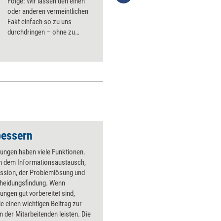
Folge: Wir lassen den einen
oder anderen vermeintlichen
Fakt einfach so zu uns
durchdringen – ohne zu
prüfen, ob er wahr und relevant
für uns ist. Im schlimmsten
Fall sitzen wir sogar Fake
News und Fehlinformationen
auf. Wie wir das verhindern
können und wie wir lernen, zu
unserer eigenen Relevanz
zurückzufinden.
bessern
ungen haben viele Funktionen.
en dem Informationsaustausch,
ussion, der Problemlösung und
cheidungsfindung. Wenn
ngen gut vorbereitet sind,
e einen wichtigen Beitrag zur
n der Mitarbeitenden leisten. Die