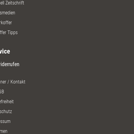
ll Zeitschrift
gsmedien
rkoffer
ffer Tipps
vice
iderrufen
ner / Kontakt
GB
freiheit
schutz
essum
men