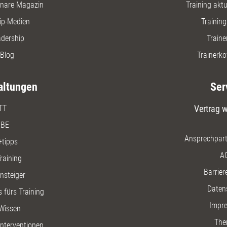
nare Magazin
Training aktue
ip-Medien
Trainin
adership
Traine
Blog
Trainerko
altungen
Ser
TT
Vertrag w
BE
Ansprechpart
+tipps
A
raining
Barriere
insteiger
Daten
 fürs Training
Impr
Wissen
The
nterventionen