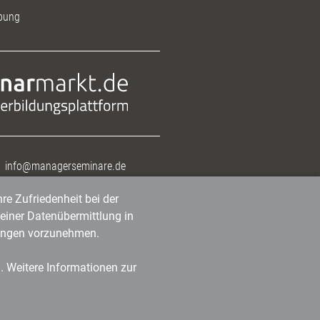
bung
info@managerseminare.de
re Zufriedenheit bei der
einer Datenübermittlung in
tlungen vorzunehmen.
n. Weitere Informationen zur