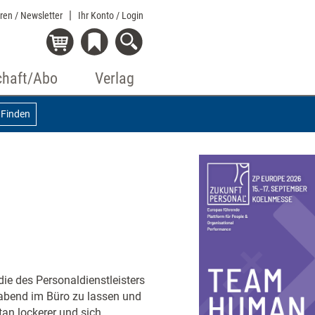
eren / Newsletter
Ihr Konto
/ Login
chaft/Abo
Verlag
Finden
die des Personaldienstleisters
abend im Büro zu lassen und
tan lockerer und sich