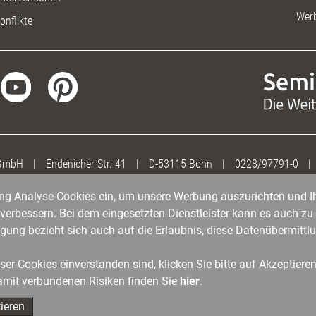
Wer
onflikte
 GmbH
|
Endenicher Str. 41
|
D-53115 Bonn
|
0228/97791-0
|
gung Analyse-Cookies ein, um unsere Werbung auszurichten und Ih
erbessern. Bei dem eingesetzten Dienstleister kann es auch zu 
igung bezieht sich auch auf die Erlaubnis, diese Datenübermit
er Cookies einverstanden sind, klicken Sie bitte auf Akzeptiere
amit verbundenen Risiken finden Sie
hier
.
ieren