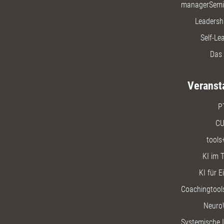
managerSemi
Leadersh
Self-Le
Das 
Veranst
P
CU
tools
KI im T
KI für E
Coachingtools
Neuro
Systemische I