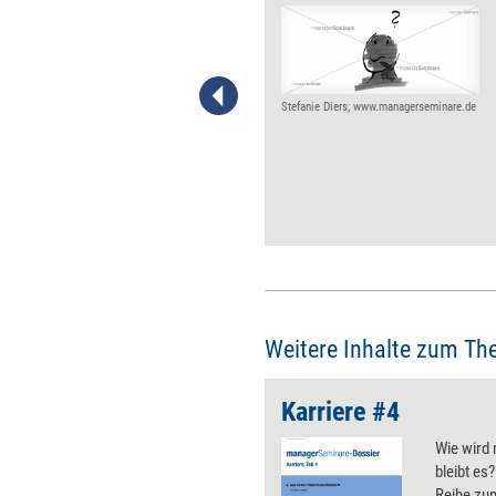
Homeoffice gilt für die Work-
Life-Balance eigentlich als
förderlich. Tatsächlich fällt es
aber gerade Beschäftigten, die
viel von zu Hause aus arbeiten,
Stefanie Diers; www.managerseminare.de
schwer, abzuschalten und
sinnvolle Grenzen zwischen
Arbeit und Privatem zu ziehen.
Führungskräfte können ihnen
dabei helfen – zumal sie häufig
Teil des Problems sind.
Weitere Inhalte zum Th
Karriere #4
Wie wird 
bleibt es
Reihe zu