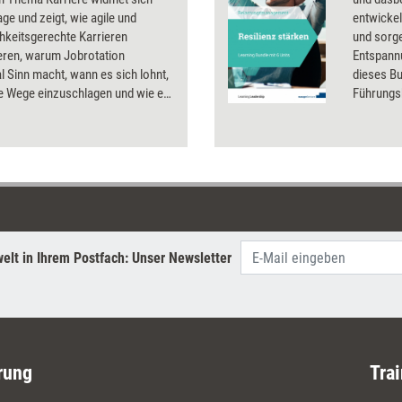
age und zeigt, wie agile und
entwickel
hkeitsgerechte Karrieren
und sorg
eren, warum Jobrotation
Entspann
 Sinn macht, wann es sich lohnt,
dieses Bu
e Wege einzuschlagen und wie ein
Führungsk
oaching dabei hilft.
diesen K
elt in Ihrem Postfach: Unser Newsletter
rung
Trai