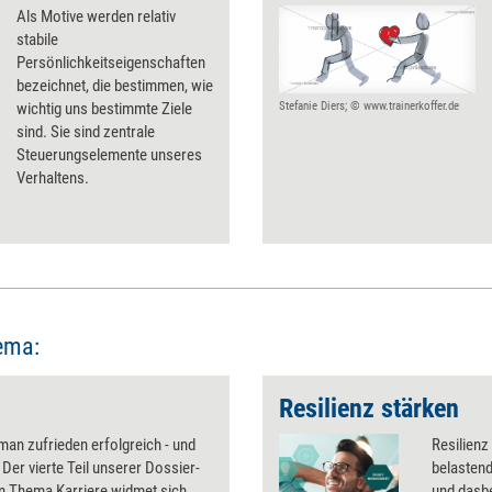
Als Motive werden relativ
stabile
Persönlichkeitseigenschaften
bezeichnet, die bestimmen, wie
wichtig uns bestimmte Ziele
Stefanie Diers; © www.trainerkoffer.de
sind. Sie sind zentrale
Steuerungselemente unseres
Verhaltens.
ema:
Resilienz stärken
man zufrieden erfolgreich - und
Resilienz
? Der vierte Teil unserer Dossier-
belastend
m Thema Karriere widmet sich
und dasbe