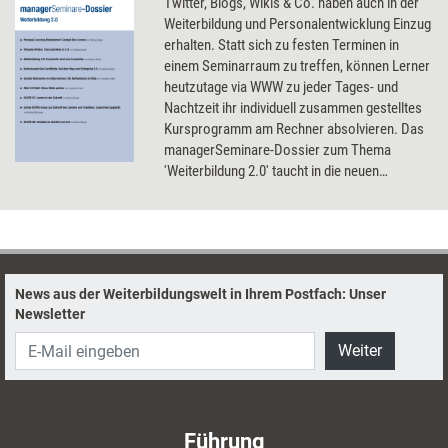
Twitter, Blogs, Wikis & Co. haben auch in der
Weiterbildung und Personalentwicklung Einzug
erhalten. Statt sich zu festen Terminen in
einem Seminarraum zu treffen, können Lerner
heutzutage via WWW zu jeder Tages- und
Nachtzeit ihr individuell zusammen gestelltes
Kursprogramm am Rechner absolvieren. Das
managerSeminare-Dossier zum Thema
'Weiterbildung 2.0' taucht in die neuen
virtuellen Lernwelten ein und berichtet über
Personal Learning Environments, User
Generated Content und soziale Netzwerke in
Unternehmen.
News aus der Weiterbildungswelt in Ihrem Postfach: Unser
Newsletter
Weiter
Führung