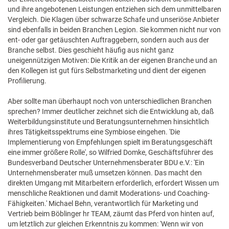
und ihre angebotenen Leistungen entziehen sich dem unmittelbaren
Vergleich. Die Klagen über schwarze Schafe und unseriöse Anbieter
sind ebenfalls in beiden Branchen Legion. Sie kommen nicht nur von
ent- oder gar getäuschten Auftraggebern, sondern auch aus der
Branche selbst. Dies geschieht häufig aus nicht ganz
uneigennützigen Motiven: Die Kritik an der eigenen Branche und an
den Kollegen ist gut fürs Selbstmarketing und dient der eigenen
Profilierung.
Aber sollte man überhaupt noch von unterschiedlichen Branchen
sprechen? Immer deutlicher zeichnet sich die Entwicklung ab, daß
Weiterbildungsinstitute und Beratungsunternehmen hinsichtlich
ihres Tätigkeitsspektrums eine Symbiose eingehen. 'Die
Implementierung von Empfehlungen spielt im Beratungsgeschäft
eine immer größere Rolle', so Wilfried Domke, Geschäftsführer des
Bundesverband Deutscher Unternehmensberater BDU e.V.: 'Ein
Unternehmensberater muß umsetzen können. Das macht den
direkten Umgang mit Mitarbeitern erforderlich, erfordert Wissen um
menschliche Reaktionen und damit Moderations- und Coaching-
Fähigkeiten.' Michael Behn, verantwortlich für Marketing und
Vertrieb beim Böblinger hr TEAM, zäumt das Pferd von hinten auf,
um letztlich zur gleichen Erkenntnis zu kommen: 'Wenn wir von