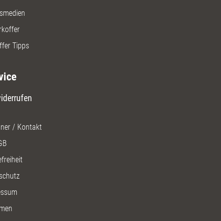
gsmedien
rkoffer
ffer Tipps
vice
iderrufen
ner / Kontakt
GB
freiheit
schutz
essum
men