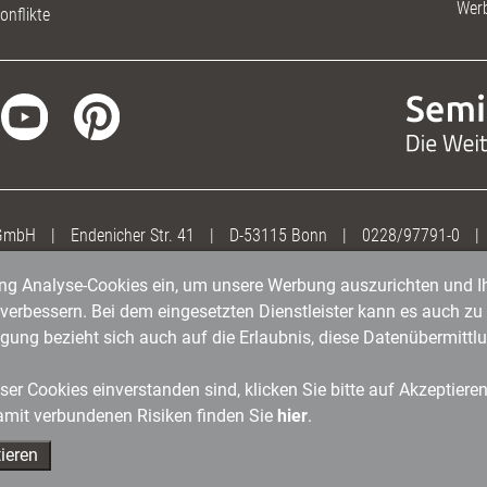
Wer
onflikte
 GmbH
|
Endenicher Str. 41
|
D-53115 Bonn
|
0228/97791-0
|
gung Analyse-Cookies ein, um unsere Werbung auszurichten und Ih
erbessern. Bei dem eingesetzten Dienstleister kann es auch zu 
igung bezieht sich auch auf die Erlaubnis, diese Datenübermit
er Cookies einverstanden sind, klicken Sie bitte auf Akzeptiere
amit verbundenen Risiken finden Sie
hier
.
ieren