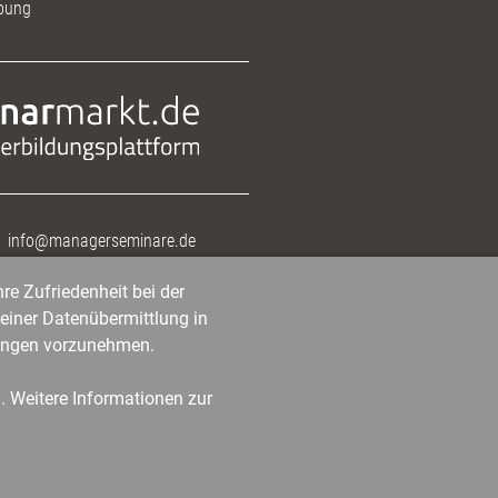
bung
info@managerseminare.de
re Zufriedenheit bei der
einer Datenübermittlung in
tlungen vorzunehmen.
n. Weitere Informationen zur