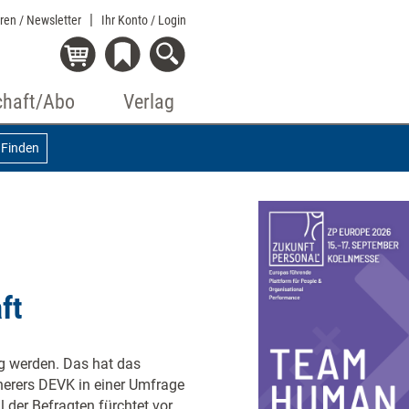
eren / Newsletter
Ihr Konto
/ Login
chaft/Abo
Verlag
Finden
ft
ig werden. Das hat das
erers DEVK in einer Umfrage
 der Befragten fürchtet vor