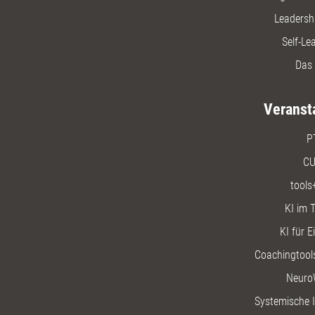
Leadersh
Self-Le
Das 
Veranst
P
CU
tools
KI im T
KI für E
Coachingtools
Neuro
Systemische I