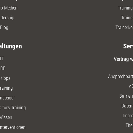
ip-Medien
Trainin
adership
Traine
Blog
Trainerko
altungen
Ser
TT
Vertrag w
BE
Ansprechpart
+tipps
A
raining
Barriere
insteiger
Daten
 fürs Training
Impr
Wissen
The
nterventionen