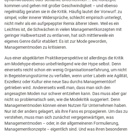
kommen und gehen mit großer Geschwindigkeit – und ebenso
regelmäßig geraten sie in die Kritik. Häufig lautet der Vorwurf: zu
simpel, voller innerer Widersprüche, schlecht empirisch unterlegt,
nicht mehr als ein aufgepeppter Remix älterer Ideen. Weil es ein
Leichtes ist, die Schwächen in vielen Managementkonzepten mit
geringer Halbwertszeit zu entlarven, hat sich mittlerweile ein
eigenes Genre dafür etabliert: Es ist zur Mode geworden,
Managementmoden zu kritisieren.
Aus einer abgeklärten Praktikerperspektive ist allerdings die Kritik
am Modehype ebenso unbefriedigend wie der Hype selbst. Denn
einerseits reicht schon ein wenig Organisationserfahrung, um nicht
in Begeisterungsstürme zu verfallen, wenn unter Labeln wie Agilität,
Exzellenz oder Kultur eine neue Sau durchs Managementdorf
getrieben wird. Andererseits weiß man, dass man sich den
angesagten Moden nur schwer entziehen kann. Das muss aber gar
nicht so problematisch sein, wie die Modekritik suggeriert. Denn
Managementmoden können einen Nutzen für Unternehmen haben.
Nur ist der anders gelagert, als ihre Fans es propagieren. Um das zu
verstehen, muss man sich zunächst vergegenwärtigen, was
Managementmoden – oder, in der allgemeineren Formulierung,
Managementkonzepte – eigentlich sind. Und was ihren besonderen