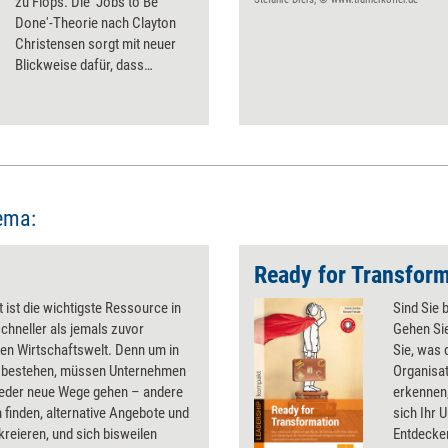
zu Flops. Die 'Jobs to Be
Done'-Theorie nach Clayton
Christensen sorgt mit neuer
Blickweise dafür, dass
Innovationen nicht am Kunden
vorbeigeplant werden.
ema:
Ready for Transform
ät ist die wichtigste Ressource in
Sind Sie 
schneller als jemals zuvor
Gehen Si
en Wirtschaftswelt. Denn um in
Sie, was 
u bestehen, müssen Unternehmen
Organisat
eder neue Wege gehen – andere
erkennen
finden, alternative Angebote und
sich Ihr 
kreieren, und sich bisweilen
Entdecken