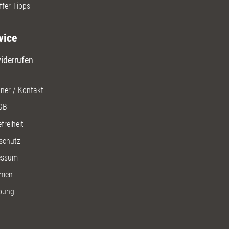
ffer Tipps
vice
iderrufen
ner / Kontakt
GB
freiheit
schutz
essum
men
bung