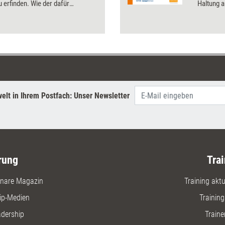
u erfinden. Wie der dafür
Haltung a
ge Innovationsgeist im
entwickel
men beschworen und mit welchen
Angst vo
er co-kreativ zur Entfaltung
auch, wel
 werden kann.
wird Ihne
Transform
rationale
der König
passende
elt in Ihrem Postfach: Unser Newsletter
werden F
Unsicher
zum Buch 
editierba
Ressourc
rung
Trai
nare Magazin
Training aktue
ip-Medien
Trainin
adership
Traine