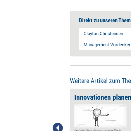
Direkt zu unseren Them
Clayton Christensen
Management-Vordenker
Weitere Artikel zum Th
gn Thinking
Innovationen plane
Innovation ist ein Resultat von
Kreativität und Ideenreichtum?
Ja, stimmt. Doch es ist nicht
die ganze Wahrheit. Denn
Stefanie Diers; ©www.trainerkoffer.de