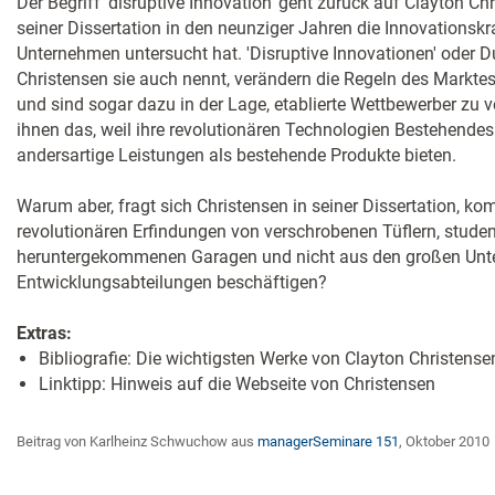
Der Begriff 'disruptive Innovation' geht zurück auf Clayton C
seiner Dissertation in den neunziger Jahren die Innovationsk
Unternehmen untersucht hat. 'Disruptive Innovationen' oder 
Christensen sie auch nennt, verändern die Regeln des Marktes
und sind sogar dazu in der Lage, etablierte Wettbewerber zu 
ihnen das, weil ihre revolutionären Technologien Bestehendes 
andersartige Leistungen als bestehende Produkte bieten.
Warum aber, fragt sich Christensen in seiner Dissertation, k
revolutionären Erfindungen von verschrobenen Tüflern, stude
heruntergekommenen Garagen und nicht aus den großen Unte
Entwicklungsabteilungen beschäftigen?
Extras:
Bibliografie: Die wichtigsten Werke von Clayton Christense
Linktipp: Hinweis auf die Webseite von Christensen
Beitrag von Karlheinz Schwuchow aus
managerSeminare 151
, Oktober 2010