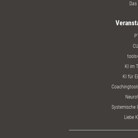
Das 
Veranst
P
CU
tools
KI im T
KI für E
Coachingtools
Neuro
Systemische I
Liebe K