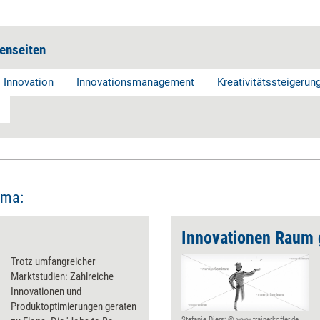
enseiten
Innovation
Innovationsmanagement
Kreativitätssteigerun
ema:
n
Innovationen Raum
Trotz umfangreicher
Marktstudien: Zahlreiche
Innovationen und
Produktoptimierungen geraten
Stefanie Diers; © www.trainerkoffer.de