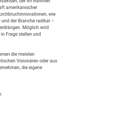
hristensen, der im Rahmen
raft amerikanischer
Durchbruchinnovationen, wie
 und der Branche radikal –
verdrängen. Möglich wird
in Frage stellen und
ommen die meisten
ntischen Visionären oder aus
rnehmen, die eigene
n