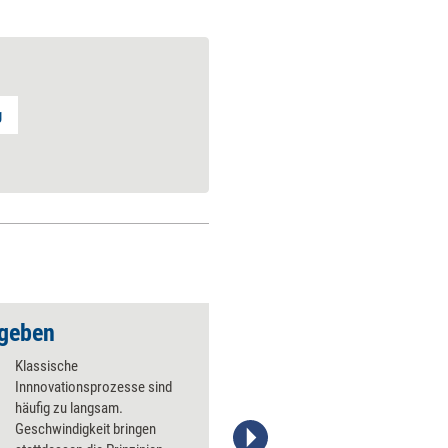
g
 geben
Klassische
Innnovationsprozesse sind
häufig zu langsam.
Geschwindigkeit bringen
Stefanie Diers; © www.trainerkoffer.de