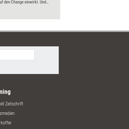
uf den Change einwirkt. Und
n Sie ein Verständnis, woher die
r Veränderungen kommt, aber
che Kraft ihr innewohnt. Dies
n helfen, die Menschen in der
ation zu begleiten - von der
n zur emotionalen Akzeptanz. Mit
sdisziplin Leadership und den
n Transformationsinstrumenten
ollowership erzeugt und
heiten überwunden. Begleitend
stehen Ihnen online über 20 teils
re Arbeitsblätter, Checklisten und
en zur Verfügung.
ning
ll Zeitschrift
gsmedien
rkoffer