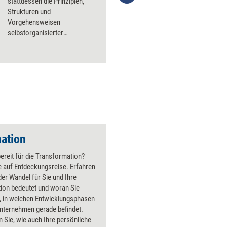
stattdessen die Prinzipien,
Strukturen und
Vorgehensweisen
selbstorganisierter
Unternehmen. Einige lassen
sich auf klassische
Organisationen – oder Teile
von ihr – übertragen.
ation
bereit für die Transformation?
e auf Entdeckungsreise. Erfahren
der Wandel für Sie und Ihre
ion bedeutet und woran Sie
, in welchen Entwicklungsphasen
Unternehmen gerade befindet.
 Sie, wie auch Ihre persönliche