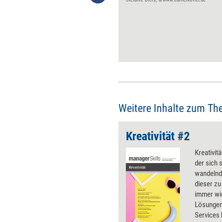
Innovationen lassen sich
systematischer herbeiführen
als viele glauben. Design
Thinking ist ein Ansatz, der
dabei hilft. Ein Überblick über
vier zentrale
Innovationsschritte.
Weitere Inhalte zum Th
Kreativität #2
Kreativit
der sich 
wandelnd
dieser z
immer wi
Lösungen 
Services 