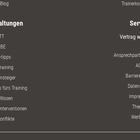
Blog
Trainerko
altungen
Ser
TT
Vertrag w
BE
Ansprechpart
+tipps
A
raining
Barriere
insteiger
Daten
 fürs Training
Impr
Wissen
The
nterventionen
Wer
onflikte