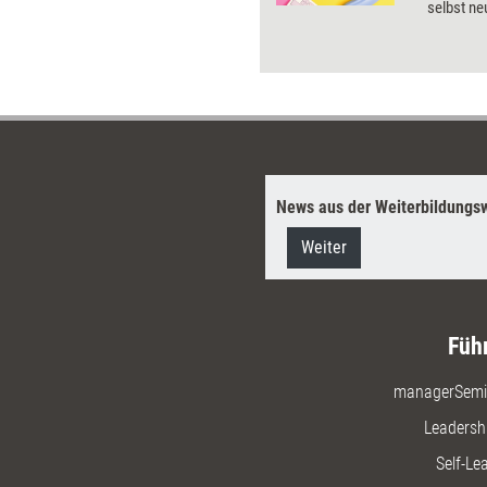
selbst ne
notwendi
Unterneh
Methoden 
gebracht
News aus der Weiterbildungsw
Weiter
Füh
managerSemi
Leadersh
Self-Le