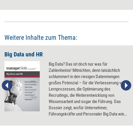
Lebenslauf und Co. überflüssig machen und stattdessen audio-
und/oder videobasiert sind. Was es vor der Einführung neuer
Dialogsysteme im Recruiting zu beachten gilt.
Weitere Inhalte zum Thema:
Big Data und HR
Big Data? Das ist doch nur was für
Zahlenheinis! Mitnichten, denn tatsächlich
schlummert in den riesigen Datenmengen
großes Potenzial – für die Verbesserung von
Lernprozessen, die Optimierung des
Recruitings, die Weiterentwicklung von
Wissensarbeit und sogar die Führung. Das
Dossier zeigt, wofür Unternehmer,
Führungskräfte und Personaler Big Data wie
nutzen können.