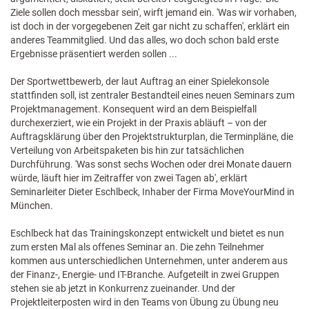
Ziele sollen doch messbar sein', wirft jemand ein. 'Was wir vorhaben,
ist doch in der vorgegebenen Zeit gar nicht zu schaffen', erklärt ein
anderes Teammitglied. Und das alles, wo doch schon bald erste
Ergebnisse präsentiert werden sollen ...
Der Sportwettbewerb, der laut Auftrag an einer Spielekonsole
stattfinden soll, ist zentraler Bestandteil eines neuen Seminars zum
Projektmanagement. Konsequent wird an dem Beispielfall
durchexerziert, wie ein Projekt in der Praxis abläuft – von der
Auftragsklärung über den Projektstrukturplan, die Terminpläne, die
Verteilung von Arbeitspaketen bis hin zur tatsächlichen
Durchführung. 'Was sonst sechs Wochen oder drei Monate dauern
würde, läuft hier im Zeitraffer von zwei Tagen ab', erklärt
Seminarleiter Dieter Eschlbeck, Inhaber der Firma MoveYourMind in
München.
Eschlbeck hat das Trainingskonzept entwickelt und bietet es nun
zum ersten Mal als offenes Seminar an. Die zehn Teilnehmer
kommen aus unterschiedlichen Unternehmen, unter anderem aus
der Finanz-, Energie- und IT-Branche. Aufgeteilt in zwei Gruppen
stehen sie ab jetzt in Konkurrenz zueinander. Und der
Projektleiterposten wird in den Teams von Übung zu Übung neu