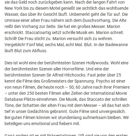
sie das Geld noch zurückgeben kann. Nach der langen Fahrt von
New York bis zu diesem Motel genießt sie sichtlich das wohltuende
Wasser, das über ihr Gesicht läuft. Unbemerkt geht die Tür auf. Die
Umrisse einer alten Frau nähern sich dem Duschvorhang. Die Alte
reißt den Vorhang zur Seite. Sie hat ein großes Messer. Marion
erschrickt. Staccatoartig setzt schrille Musik ein. Marion schreit.
Schrill! Die Frau sticht zu. Marion versucht sich zu wehren.
Vergeblich! Fünf Mal, sechs Mal, acht Mal. Blut. In der Badewanne
läuft Blut zum Abfluss.
Dies ist wohl eine der berühmtesten Szenen Hollywoods. Wohl eine
der berühmtesten Szenen aller Horrorfilme. Und eine der
berühmtesten Szenen Sir Alfred Hitchcocks. Fast jeder über 25
kennt die Filme des Großmeisters der Spannung. Psycho ist einer
von neun Filmen, die heute noch – 50, 60 Jahre nach ihrer Premiere
– unter den 250 besten Filmen aller Zeiten der International Movie
Database Plätze einnehmen. Die Musik, das Staccato der schrillen
Töne, der Schatten der alten Frau mit dem Messer – all das hat sich
tief in unser Gedächtnis gebrannt. Gute Filme sind unvergesslich.
Bei guten Filmen können wir stundenlang aufmerksam bleiben. Wir
beteiligen uns emotional und fiebern mit.
Ganz anders ist es mit Präsentationen. Oft sind sie von den ersten