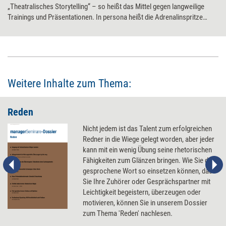
„Theatralisches Storytelling“ – so heißt das Mittel gegen langweilige
Trainings und Präsentationen. In persona heißt die Adrenalinspritze
Doug Stevenson. Im September 2007 konnte man den US-Amerikaner
gleich zweimal in Deutschland erleben: erst auf der Convention der
German Speakers Association in München, danach auf der Messe
Zukunft Personal in Köln. managerSeminare traf den Storyteller. Im
Interview erläutert er seinen Ansatz StoryTheatre.
Weitere Inhalte zum Thema:
Reden
Nicht jedem ist das Talent zum erfolgreichen
Redner in die Wiege gelegt worden, aber jeder
kann mit ein wenig Übung seine rhetorischen
Fähigkeiten zum Glänzen bringen. Wie Sie das
gesprochene Wort so einsetzen können, dass
Sie Ihre Zuhörer oder Gesprächspartner mit
Leichtigkeit begeistern, überzeugen oder
motivieren, können Sie in unserem Dossier
zum Thema 'Reden' nachlesen.