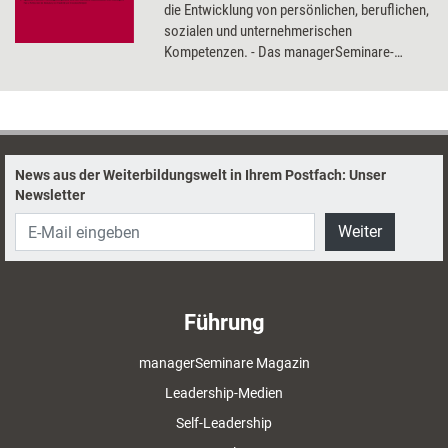
die Entwicklung von persönlichen, beruflichen,
sozialen und unternehmerischen
Kompetenzen. - Das managerSeminare-
Dossier zum Thema liefert Wissenswertes
über Kreativität als Strategie, Neurobiologie
für Manager, Creative Work und den Wahnsinn
mit Methode.
News aus der Weiterbildungswelt in Ihrem Postfach: Unser
Newsletter
Weiter
Führung
managerSeminare Magazin
Leadership-Medien
Self-Leadership