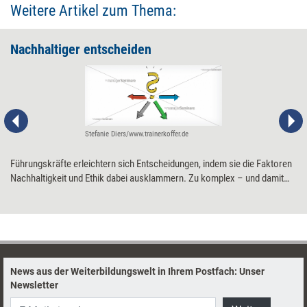
Weitere Artikel zum Thema:
Nachhaltiger entscheiden
Stefanie Diers/www.trainerkoffer.de
Führungskräfte erleichtern sich Entscheidungen, indem sie die Faktoren
Nachhaltigkeit und Ethik dabei ausklammern. Zu komplex – und damit
psychisch kaum erträglich – würde ansonsten das Gerangel dieser
Prämissen mit den gewohnten Maßstäben Funktionalität, Effizienz und
Legalität. Ein Mittel, das helfen kann, die Spannung auszuhalten und
konstruktiv damit umzugehen, ist die WIPOLOG-Methode.
News aus der Weiterbildungswelt in Ihrem Postfach: Unser
Newsletter