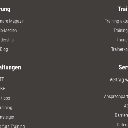
Auswertu
rung
Trai
Entscheid
nare Magazin
Training aktue
ip-Medien
Trainin
adership
Traine
Blog
Trainerko
altungen
Ser
TT
Vertrag w
BE
Ansprechpart
+tipps
A
raining
Barriere
insteiger
Daten
 fürs Training