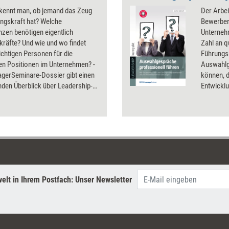
kennt man, ob jemand das Zeug
Der Arbei
ngskraft hat? Welche
Bewerberm
zen benötigen eigentlich
Unterneh
räfte? Und wie und wo findet
Zahl an q
ichtigen Personen für die
Führungs
en Positionen im Unternehmen? -
Auswahlg
gerSeminare-Dossier gibt einen
können, d
den Überblick über Leadership-
Entwicklu
en, Cultural Fit,
Bewerbers
iagnostik, Active Sourcing,
werden u
g und Trends bei der
sich selb
kräfteauswahl.
präsentie
wichtige
Jochen Ga
professi
vor dem e
elt in Ihrem Postfach: Unser Newsletter
schärft I
die über 
entscheid
Fragen, d
können. D