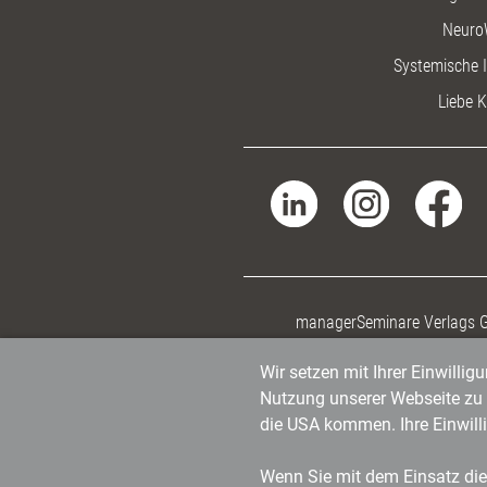
Neuro
Systemische I
Liebe K
managerSeminare Verlags
Wir setzen mit Ihrer Einwilli
Nutzung unserer Webseite zu v
die USA kommen. Ihre Einwill
Wenn Sie mit dem Einsatz dies