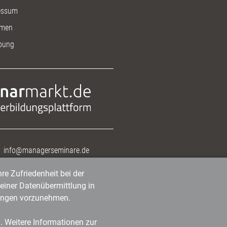
essum
men
bung
info@managerseminare.de
re Zufriedenheit bei der
einer Datenübermittlung in
tlungen vorzunehmen.
n. Weitere Informationen zur