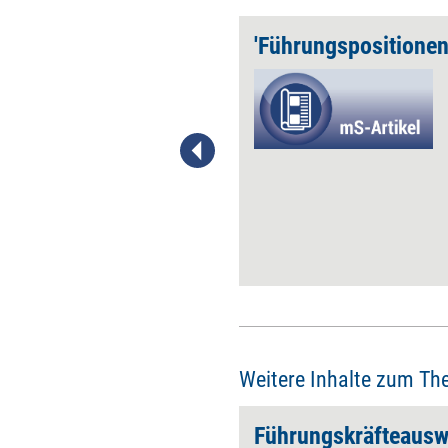
Spagat
Mitarbeiter aus China, den USA
und Deutschland auf ihr
Potenzial für das Global
Management zu überprüfen, ist
eine Herausforderung: Darf
man Vertreter verschiedener
Kulturen nach einheitlichem
Maßstab bewerten? Und wie
geht man vor? Was bestimmt
die Zentrale, was ist Sache der
Niederlassungen? Antworten
fand der Technologie-Konzern
Giesecke & Devrient
gemeinsam mit Beratern der
Twist Consulting Group.
Weitere Inhalte zum Th
Führungskräfteausw