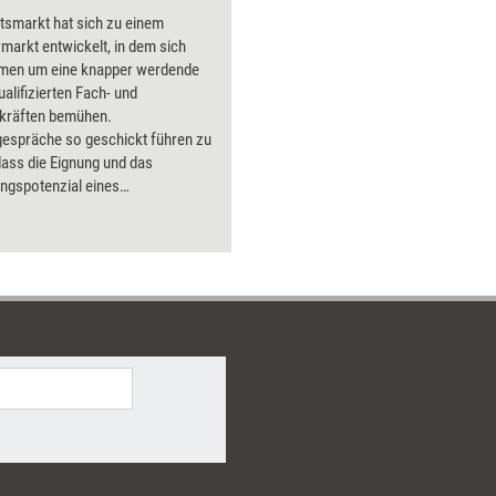
tsmarkt hat sich zu einem
arkt entwickelt, in dem sich
men um eine knapper werdende
ualifizierten Fach- und
kräften bemühen.
espräche so geschickt führen zu
ass die Eignung und das
ngspotenzial eines
/einer Bewerberin identifiziert
nd es außerdem noch gelingt,
st als attraktiven Arbeitgeber zu
ren, ist zu einer zunehmend
n Führungskompetenz geworden.
brisch führt Sie durch einen
onellen Auswahlprozess, der weit
igentlichen Gespräch beginnt. Er
hren Blick für wesentliche Punkte,
den Erfolg dieses Prozesses
en und bietet Ihnen zahlreiche
ie Sie im Gespräch nutzen
arüber hinaus vermittelt er Ihnen