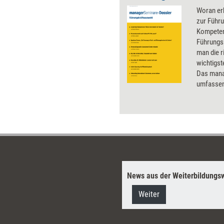
Woran er
zur Führu
Kompeten
Führungsk
man die r
wichtigst
Das mana
umfassen
Kompetenz
Personald
Recruitin
Führungs
News aus der Weiterbildungsw
Weiter