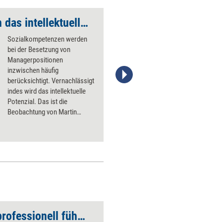
'Wir vernachlässigen das intellektuelle Potenzial'
Was taugen Tests?
Sozialkompetenzen werden
bei der Besetzung von
Managerpositionen
inzwischen häufig
berücksichtigt. Vernachlässigt
indes wird das intellektuelle
Potenzial. Das ist die
Beobachtung von Martin
Kersting. managerSeminare
traf den Professor für
Psychologische Diagnostik auf
dem Personalberatertag 2015
zum Interview.
Auswahlgespräche professionell führen