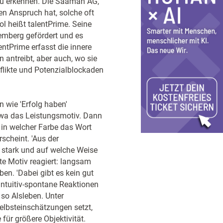
 zu erkennen. Die Saaman AG,
den Anspruch hat, solche oft
l heißt talentPrime. Seine
mberg gefördert und es
entPrime erfasst die innere
 antreibt, aber auch, wo sie
likte und Potenzialblockaden
n wie 'Erfolg haben'
etwa das Leistungsmotiv. Dann
 in welcher Farbe das Wort
rscheint. 'Aus der
e stark und auf welche Weise
te Motiv reagiert: langsam
leben. 'Dabei gibt es kein gut
ntuitiv-spontane Reaktionen
, so Alsleben. Unter
 Selbsteinschätzungen setzt,
für größere Objektivität.