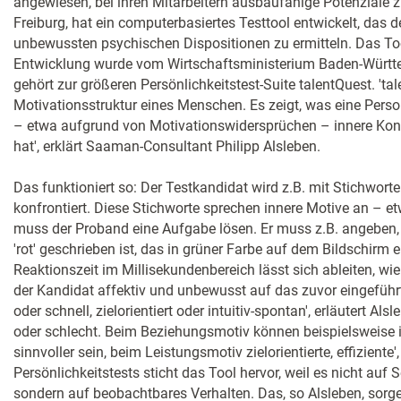
angewiesen, bei ihren Mitarbeitern ausbaufähige Potenziale
Freiburg, hat ein computerbasiertes Testtool entwickelt, das 
unbewussten psychischen Dispositionen zu ermitteln. Das Too
Entwicklung wurde vom Wirtschaftsministerium Baden-Württe
gehört zur größeren Persönlichkeitstest-Suite talentQuest. 'tal
Motivationsstruktur eines Menschen. Es zeigt, was eine Person
– etwa aufgrund von Motivationswidersprüchen – innere Konf
hat', erklärt Saaman-Consultant Philipp Alsleben.
Das funktioniert so: Der Testkandidat wird z.B. mit Stichworte
konfrontiert. Diese Stichworte sprechen innere Motive an – 
muss der Proband eine Aufgabe lösen. Er muss z.B. angeben,
'rot' geschrieben ist, das in grüner Farbe auf dem Bildschirm e
Reaktionszeit im Millisekundenbereich lässt sich ableiten, wi
der Kandidat affektiv und unbewusst auf das zuvor eingeführ
oder schnell, zielorientiert oder intuitiv-spontan', erläutert Als
oder schlecht. Beim Beziehungsmotiv können beispielsweise i
sinnvoller sein, beim Leistungsmotiv zielorientierte, effiziente'
Persönlichkeitstests sticht das Tool hervor, weil es nicht auf
sondern auf beobachtbares Verhalten. Das, so Alsleben, sorge 