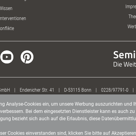
Impr
Wissen
The
nterventionen
Wer
onflikte
 GmbH
|
Endenicher Str. 41
|
D-53115 Bonn
|
0228/97791-0
|
gung Analyse-Cookies ein, um unsere Werbung auszurichten und Ih
erbessern. Bei dem eingesetzten Dienstleister kann es auch zu 
igung bezieht sich auch auf die Erlaubnis, diese Datenübermit
er Cookies einverstanden sind, klicken Sie bitte auf Akzeptiere