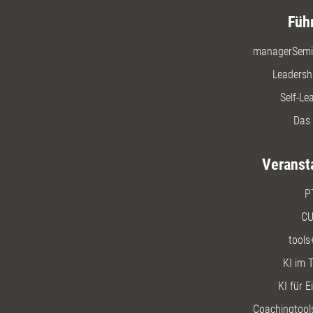
Füh
managerSemi
Leadersh
Self-Le
Das 
Veranst
P
CU
tools
KI im T
KI für E
Coachingtools