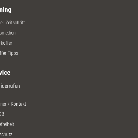
ngsinstrumente, die Ihre
ning
ungen absichern helfen.
ll Zeitschrift
gsmedien
rkoffer
ffer Tipps
vice
iderrufen
ner / Kontakt
GB
freiheit
schutz