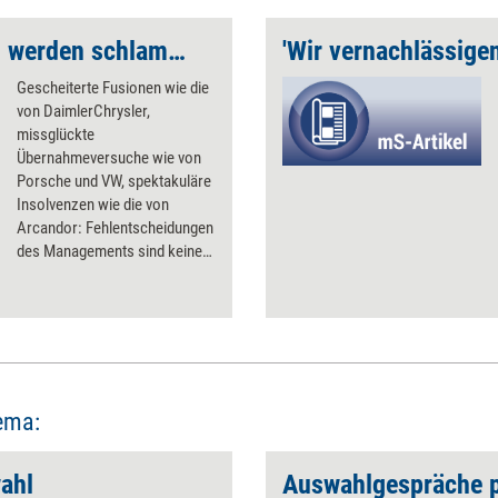
'Führungspositionen werden schlampiger besetzt als Azubi-Stellen'
Gescheiterte Fusionen wie die
von DaimlerChrysler,
missglückte
Übernahmeversuche wie von
Porsche und VW, spektakuläre
Insolvenzen wie die von
Arcandor: Fehlentscheidungen
des Managements sind keine
Seltenheit – ob im
Topmanagement oder auf den
unteren Führungsebenen. Dem
Wirtschaftspsychologen Uwe
Peter Kanning zufolge sind sie
die Fehlleistungen oft das
Resultat von Fehlbesetzungen.
ema:
Es fehlt an professionellen
Auswahlverfahren, stellt
ahl
Kanning fest.