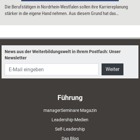
Die Berufstätigen in Nordrhein-Westfalen sollen ihre Karriereplanung
stärker in die eigene Hand nehmen. Aus diesem Grund hat das
Landesinstitut für Qualifizierung den so genannten Kompetenz-Kompass
entwickelt, mit dem Menschen die eigenen Fähigkeiten, Interessen und
Werte unter die Lupe nehmen können.
News aus der Weiterbildungswelt in Ihrem Postfach: Unser
Newsletter
Weiter
Führung
managerSeminare Magazin
Leadership-Medien
Self-Leadership
Das Blog