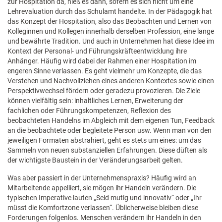
zur Hospitation da, hieß es dann, sofern es sich nicht um eine
Lehrevaluation durch das Schulamt handelte. In der Pädagogik hat
das Konzept der Hospitation, also das Beobachten und Lernen von
Kolleginnen und Kollegen innerhalb derselben Profession, eine lange
und bewährte Tradition. Und auch in Unternehmen hat diese Idee im
Kontext der Personal- und Führungskräfteentwicklung ihre
Anhänger. Häufig wird dabei der Rahmen einer Hospitation im
engeren Sinne verlassen. Es geht vielmehr um Konzepte, die das
Verstehen und Nachvollziehen eines anderen Kontextes sowie einen
Perspektivwechsel fördern oder geradezu provozieren. Die Ziele
können vielfältig sein: inhaltliches Lernen, Erweiterung der
fachlichen oder Führungskompetenzen, Reflexion des
beobachteten Handelns im Abgleich mit dem eigenen Tun, Feedback
an die beobachtete oder begleitete Person usw. Wenn man von den
jeweiligen Formaten abstrahiert, geht es stets um eines: um das
Sammeln von neuen substanziellen Erfahrungen. Diese düften als
der wichtigste Baustein in der Veränderungsarbeit gelten.
Was aber passiert in der Unternehmenspraxis? Häufig wird an
Mitarbeitende appelliert, sie mögen ihr Handeln verändern. Die
typischen Imperative lauten „Seid mutig und innovativ“ oder „Ihr
müsst die Komfortzone verlassen“. Üblicherweise bleiben diese
Forderungen folgenlos. Menschen verändern ihr Handeln in den