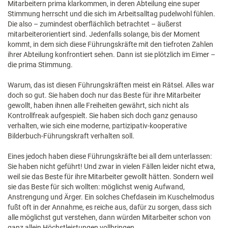
Mitarbeitern prima klarkommen, in deren Abteilung eine super
Stimmung herrscht und die sich im Arbeitsalltag pudelwohl fühlen.
Die also – zumindest oberflächlich betrachtet – äußerst
mitarbeiterorientiert sind. Jedenfalls solange, bis der Moment
kommt, in dem sich diese Führungskräfte mit den tiefroten Zahlen
ihrer Abteilung konfrontiert sehen. Dann ist sie plötzlich im Eimer –
die prima Stimmung.
Warum, das ist diesen Führungskräften meist ein Rätsel. Alles war
doch so gut. Sie haben doch nur das Beste für ihre Mitarbeiter
gewollt, haben ihnen alle Freiheiten gewährt, sich nicht als
Kontrollfreak aufgespielt. Sie haben sich doch ganz genauso
verhalten, wie sich eine moderne, partizipativ-kooperative
Bilderbuch-Führungskraft verhalten soll.
Eines jedoch haben diese Führungskräfte bei all dem unterlassen:
Sie haben nicht geführt! Und zwar in vielen Fällen leider nicht etwa,
weil sie das Beste für ihre Mitarbeiter gewollt hätten. Sondern weil
sie das Beste für sich wollten: möglichst wenig Aufwand,
Anstrengung und Ärger. Ein solches Chefdasein im Kuschelmodus
fußt oft in der Annahme, es reiche aus, dafür zu sorgen, dass sich
alle möglichst gut verstehen, dann würden Mitarbeiter schon von
ganz allein Höchstleistungen vollbringen.