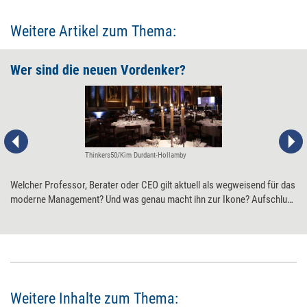
Weitere Artikel zum Thema:
Wer sind die neuen Vordenker?
Thinkers50/Kim Durdant-Hollamby
Welcher Professor, Berater oder CEO gilt aktuell als wegweisend für das
moderne Management? Und was genau macht ihn zur Ikone? Aufschluss
gibt das globale Ranking Thinkers50. Auf einer Gala in London wurde
kürzlich die neue Rangliste der Management-Vordenker bekannt
gegeben. Eine Vorstellung der klügsten Köpfe und deren
Managementideen.
Weitere Inhalte zum Thema: