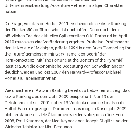
Unternehmensberatung Accenture – eher einmaligen Charakter
haben.
Die Frage, wer das im Herbst 2011 erscheinende sechste Ranking
der Thinkers50 anführen wird, ist noch offen. Denn nach dem
plötzlichen Tod des aktuellen Spitzenreiters C.K. Prahalad im April
2010 muss sich eine Veränderung ergeben. Prahalad, Professor an
der University of Michigan, prägte 1994 in dem Buch 'Competing for
the Future' gemeinsam mit Gary Hamel den Begriff der
Kernkompetenz. Mit 'The Fortune at the Bottom of the Pyramid'
lässt er 2004 die ökonomische Bedeutung von Schwellenländern
deutlich werden und löst 2007 den Harvard-Professor Michael
Porter als Tabellenführer ab.
Wie unsicher ein Platz im Ranking bereits zu Lebzeiten ist, zeigt das
letzte Ranking aus dem Jahr 2009 beispielhaft. Nur 19 der
Gelisteten sind seit 2001 dabei, 13 Vordenker sind erstmals in die
Hall of Fame eingezogen. Darunter – das mag im Krisenjahr 2009
nicht erstaunen – viele Ökonomen wie der Nobelpreisträger von
2008, Paul Krugman, der Neo-Keynesianer Joseph Stiglitz und der
Wirtschaftshistoriker Niall Ferguson.