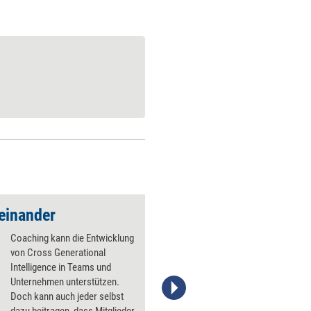
teinander
Ältere Mitarbeiter f
Coaching kann die Entwicklung
von Cross Generational
Intelligence in Teams und
Unternehmen unterstützen.
Doch kann auch jeder selbst
Stefanie Diers; © www.trainerkoffer.de