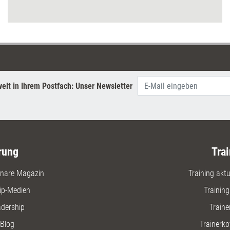
Ultrakurzzeitlernen und andere
interessante Entwicklungen auf dem
Weiterbildungsmarkt.
elt in Ihrem Postfach: Unser Newsletter
rung
Trai
nare Magazin
Training aktue
ip-Medien
Trainin
adership
Traine
Blog
Trainerko