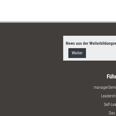
News aus der Weiterbildungsw
Weiter
Füh
managerSemi
Leadersh
Self-Le
Das 