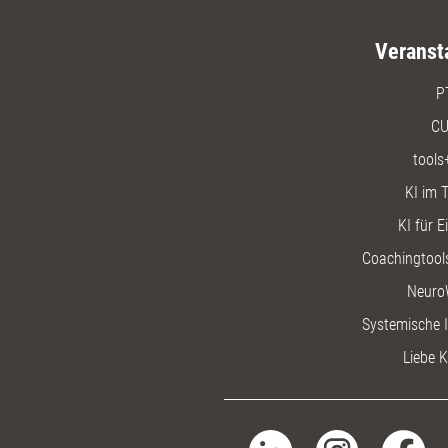
Veranst
P
CU
tools
KI im T
KI für E
Coachingtools
Neuro
Systemische I
Liebe K