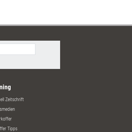
ning
ll Zeitschrift
gsmedien
rkoffer
ffer Tipps