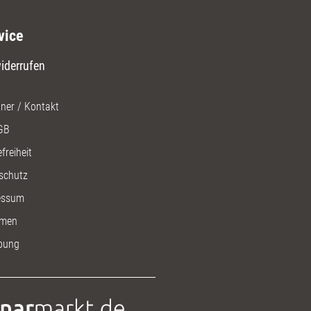
vice
iderrufen
ner / Kontakt
GB
freiheit
schutz
essum
men
bung