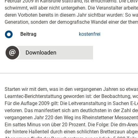
Februar 2009 in Karlsruhe stattfand, ist ernüchternd. Die Leit
schwimmt, will aber nicht untergehen. Die Veranstalter arbeit
deren Vorboten bereits in diesem Jahr sichtbar wurden: So wa
Generation, sondern der demografische Wandel einer der the
Beitrag
kostenfrei
Downloaden
Starten wir mit dem, was in den vergangenen Jahren so etwas
Learntec-Berichterstattung geworden ist: der Beobachtung, w
Für die Auflage 2009 gilt: Die Leitveranstaltung in Sachen E-
verloren. Das manifestiert sich am deutlichsten in der Zahl de
vergangenen Jahr 220 den Weg ins Rheinstettener Messezent
Ein sattes Minus von über 20 Prozent. Die Folge: Die dm-Arena 
der hintere Hallenteil durch einen schlichten Bretterzaun abges