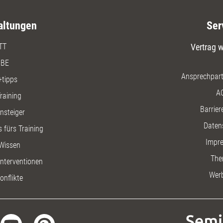
altungen
Ser
TT
Vertrag w
BE
Ansprechpart
+tipps
A
raining
Barriere
insteiger
Daten
 fürs Training
Impr
Wissen
The
nterventionen
Wer
onflikte