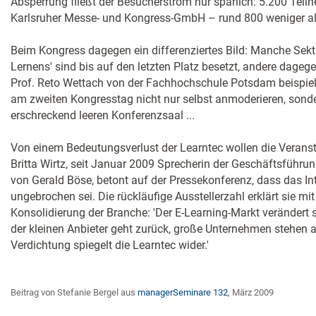
Absperrung fließt der Besucherstrom nur spärlich: 5.200 Teil
Karlsruher Messe- und Kongress-GmbH – rund 800 weniger al
Beim Kongress dagegen ein differenziertes Bild: Manche Sekt
Lernens' sind bis auf den letzten Platz besetzt, andere dageg
Prof. Reto Wettach von der Fachhochschule Potsdam beispie
am zweiten Kongresstag nicht nur selbst anmoderieren, sonde
erschreckend leeren Konferenzsaal ...
Von einem Bedeutungsverlust der Learntec wollen die Veranst
Britta Wirtz, seit Januar 2009 Sprecherin der Geschäftsführ
von Gerald Böse, betont auf der Pressekonferenz, dass das In
ungebrochen sei. Die rückläufige Ausstellerzahl erklärt sie mi
Konsolidierung der Branche: 'Der E-Learning-Markt verändert sich
der kleinen Anbieter geht zurück, große Unternehmen stehen a
Verdichtung spiegelt die Learntec wider.'
Beitrag von Stefanie Bergel aus
managerSeminare 132
, März 2009