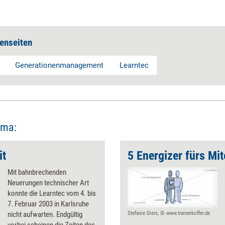
enseiten
Generationenmanagement
Learntec
ema:
it
5 Energizer fürs Mi
Mit bahnbrechenden
Neuerungen technischer Art
konnte die Learntec vom 4. bis
7. Februar 2003 in Karlsruhe
nicht aufwarten. Endgültig
Stefanie Diers, © www.trainerkoffer.de