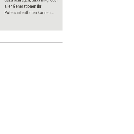
dazu beitragen, dass Mitglieder
aller Generationen ihr
Potenzial entfalten können:
fünf Anregungen für die
gegenseitige Annäherung.