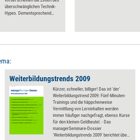
vorbei scheinen die Zeiten des
überschwänglichen Technik-
Hypes. Dementsprechend
dominieren die Inhalte die
Diskussion, und Blended
Learning lockt die Trainergilde
an.
ema:
Weiterbildungstrends 2009
Kürzer, schneller, billiger! Das ist 'der'
Weiterbildungstrend 2009: Fünf-Minuten-
Trainings und die häppchenweise
Vermittlung von Lerninhalten werden
immer häufiger nachgefragt, ebenso Kurse
für den kleinen Geldbeutel. - Das
managerSeminare-Dossier
'Weiterbildungstrends 2009' berichtet über