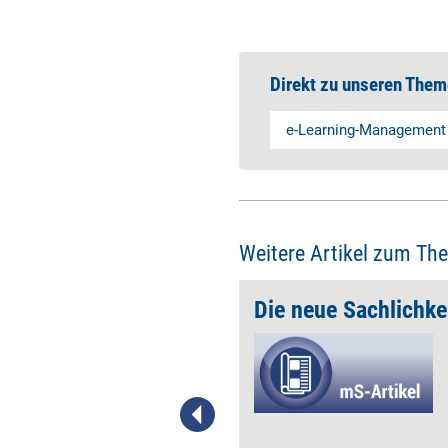
Direkt zu unseren Them
e-Learning-Management
Weitere Artikel zum Th
assen'
Die neue Sachlichke
Die E-Learning-Expertin Sünne
Eichler spricht über ihre
beruflichen Stationen, welche
Herausforderung sie reizen
würde und wen sie gerne