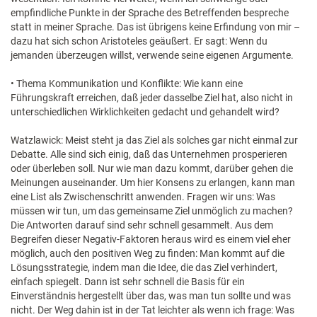
empfindliche Punkte in der Sprache des Betreffenden bespreche
statt in meiner Sprache. Das ist übrigens keine Erfindung von mir –
dazu hat sich schon Aristoteles geäußert. Er sagt: Wenn du
jemanden überzeugen willst, verwende seine eigenen Argumente.
• Thema Kommunikation und Konflikte: Wie kann eine
Führungskraft erreichen, daß jeder dasselbe Ziel hat, also nicht in
unterschiedlichen Wirklichkeiten gedacht und gehandelt wird?
Watzlawick: Meist steht ja das Ziel als solches gar nicht einmal zur
Debatte. Alle sind sich einig, daß das Unternehmen prosperieren
oder überleben soll. Nur wie man dazu kommt, darüber gehen die
Meinungen auseinander. Um hier Konsens zu erlangen, kann man
eine List als Zwischenschritt anwenden. Fragen wir uns: Was
müssen wir tun, um das gemeinsame Ziel unmöglich zu machen?
Die Antworten darauf sind sehr schnell gesammelt. Aus dem
Begreifen dieser Negativ-Faktoren heraus wird es einem viel eher
möglich, auch den positiven Weg zu finden: Man kommt auf die
Lösungsstrategie, indem man die Idee, die das Ziel verhindert,
einfach spiegelt. Dann ist sehr schnell die Basis für ein
Einverständnis hergestellt über das, was man tun sollte und was
nicht. Der Weg dahin ist in der Tat leichter als wenn ich frage: Was