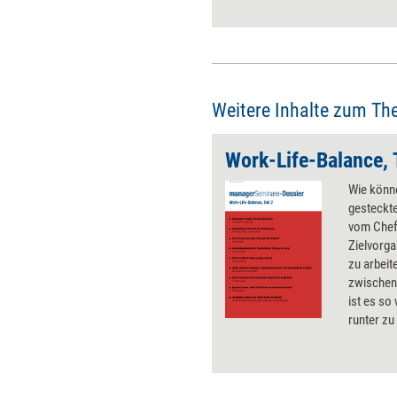
Regeln beherzigen.
Weitere Inhalte zum Th
Work-Life-Balance, T
Wie könn
gesteckte
vom Chef
Zielvorga
zu arbeit
zwischen
ist es so
runter zu
Dauer bei
erfolgrei
Dossiers
zeigt, wie