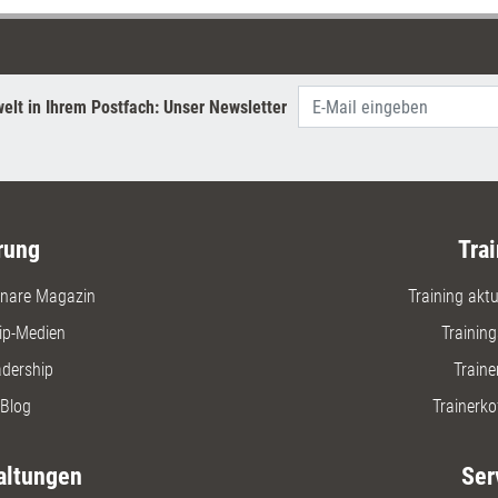
Wissens
Kompeten
elt in Ihrem Postfach: Unser Newsletter
rung
Trai
nare Magazin
Training aktue
ip-Medien
Trainin
adership
Traine
Blog
Trainerko
altungen
Ser