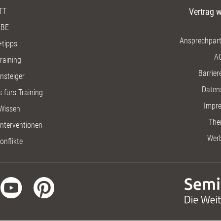
TT
Vertrag w
BE
Ansprechpart
+tipps
A
raining
Barriere
insteiger
Daten
 fürs Training
Impr
Wissen
The
nterventionen
Wer
onflikte