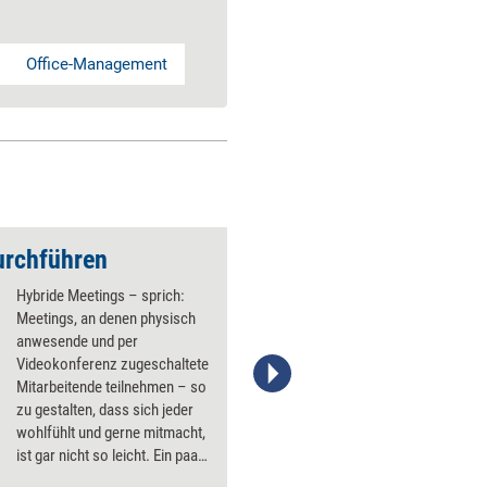
Office-Management
rchführen
Hybride Meetings – sprich:
Meetings, an denen physisch
anwesende und per
Videokonferenz zugeschaltete
Mitarbeitende teilnehmen – so
Manuela Kordel/www.trainerkoffer.de
zu gestalten, dass sich jeder
wohlfühlt und gerne mitmacht,
ist gar nicht so leicht. Ein paar
Tipps helfen dabei.