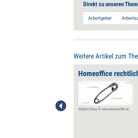
Direkt zu unseren Them
Arbeitgeber
Arbeitsz
Weitere Artikel zum Th
rschlanken
Homeoffice rechtlic
Kollaboration ist gut und
wichtig – solange sie nicht
zum kommunikativen Kollaps
führt. Unternehmen, die auf
Zusammenarbeit und
Stefanie Diers; © www.trainerkoffer.de
Selbstorganisation setzen,
vermeiden ineffiziente
Interaktionen und überlastete
Mitarbeiter, wenn sie ein paar