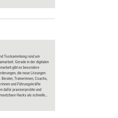
und Toolsammlung rund um
amarbeit. Gerade in der digitalen
arbeit gibt es besondere
rderungen, die neue Lösungen
 Berater, Trainerinnen, Coachs,
rinnen und Führungskräfte
 dafür praxiserprobte und
umsetzbare Hacks als schnelle
der Tools mit Schritt-für-Schritt-
en an die Hand. Bearbeitet
ehn teamrelevante Fokusthemen
arding, Zusammenarbeit,