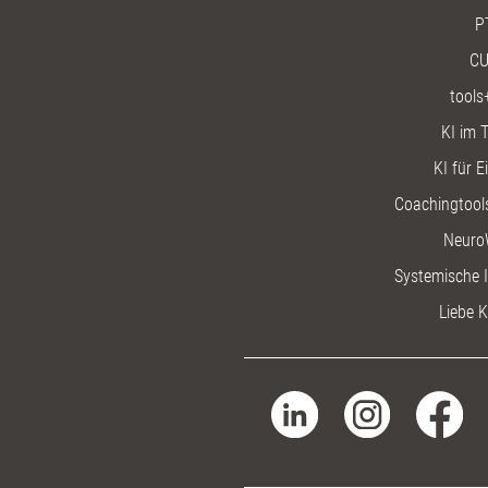
P
CU
tools
KI im T
KI für E
Coachingtools
Neuro
Systemische I
Liebe K