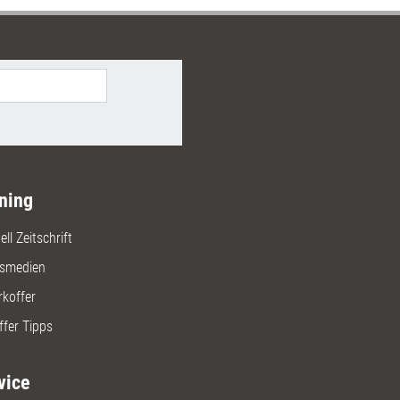
management,
zentwicklung oder Homeoffice.
ning
ll Zeitschrift
gsmedien
rkoffer
ffer Tipps
vice