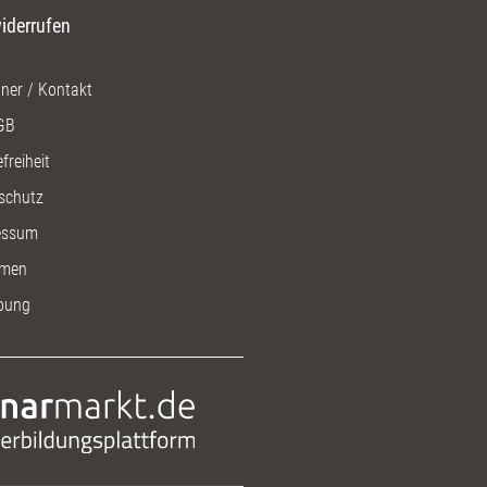
iderrufen
ner / Kontakt
GB
freiheit
schutz
essum
men
bung