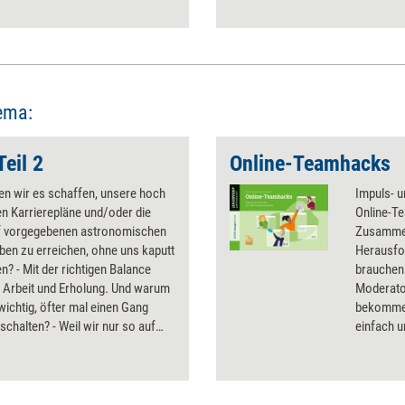
ema:
eil 2
Online-Teamhacks
en wir es schaffen, unsere hoch
Impuls- 
n Karrierepläne und/oder die
Online-Te
 vorgegebenen astronomischen
Zusammen
ben zu erreichen, ohne uns kaputt
Herausfo
en? - Mit der richtigen Balance
brauchen.
 Arbeit und Erholung. Und warum
Moderato
 wichtig, öfter mal einen Gang
bekommen
 schalten? - Weil wir nur so auf
einfach 
des sein können: glücklich und
Impulse o
ch. Der zweite Teil unseres
Anleitung
 zum Thema Work-Life-Balance
werden z
 es geht.
wie Onbo