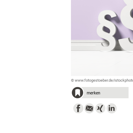
© www.fotogestoeber.de/istockpho
merken