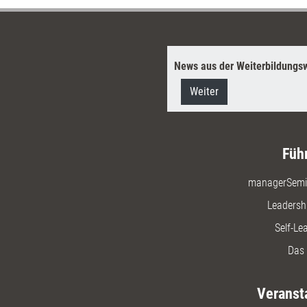
News aus der Weiterbildungsw
Weiter
Füh
managerSemi
Leadersh
Self-Le
Das 
Veranst