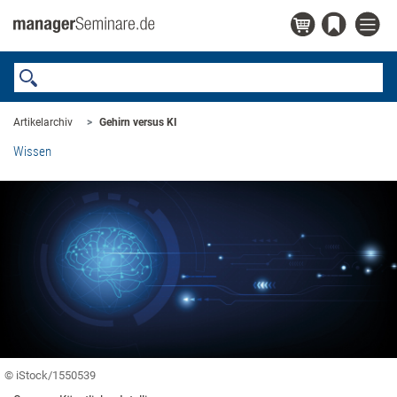
Artikelarchiv
Gehirn versus KI
Wissen
© iStock/1550539