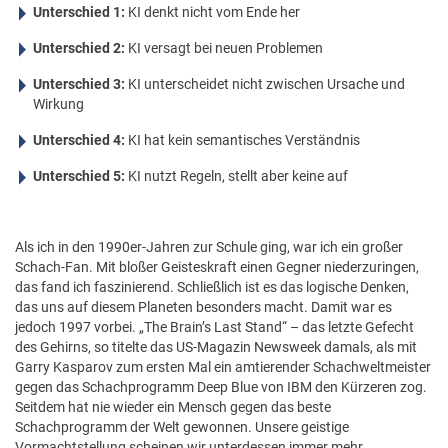
Unterschied 1:
KI denkt nicht vom Ende her
Unterschied 2:
KI versagt bei neuen Problemen
Unterschied 3:
KI unterscheidet nicht zwischen Ursache und
Wirkung
Unterschied 4:
KI hat kein semantisches Verständnis
Unterschied 5:
KI nutzt Regeln, stellt aber keine auf
Als ich in den 1990er-Jahren zur Schule ging, war ich ein großer
Schach-Fan. Mit bloßer Geisteskraft einen Gegner niederzuringen,
das fand ich faszinierend. Schließlich ist es das logische Denken,
das uns auf diesem Planeten besonders macht. Damit war es
jedoch 1997 vorbei. „The Brain’s Last Stand“ – das letzte Gefecht
des Gehirns, so titelte das US-Magazin Newsweek damals, als mit
Garry Kasparov zum ersten Mal ein amtierender Schachweltmeister
gegen das Schachprogramm Deep Blue von IBM den Kürzeren zog.
Seitdem hat nie wieder ein Mensch gegen das beste
Schachprogramm der Welt gewonnen. Unsere geistige
Vormachtstellung scheinen wir unterdessen immer mehr