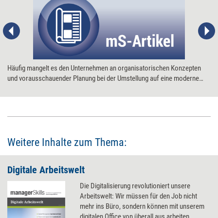
Häufig mangelt es den Unternehmen an organisatorischen Konzepten
und vorausschauender Planung bei der Umstellung auf eine moderne
Bürokommunikation. Isolierte Einzelplatzlösungen, ineffektives Arbeiten
und verärgerte Mitarbeiter sind die Folge, wenn ein
Kommunikationssystem im Hau-Ruck-Verfahren eingeführt wird. Der
Wunsch nach einem funktionierenden offenen
Bürokommunikationssystem setzt zunächst einmal die Analyse der
aktuellen Unternehmenssituation, des festgestellten Bedarfs, der
Weitere Inhalte zum Thema:
erwünschten Ziele und technischen Möglichkeiten voraus. Dies zieht
zwangsläufig eine Veränderung der Unternehmensorganisation nach
Digitale Arbeitswelt
sich.
Die Digitalisierung revolutioniert unsere
Arbeitswelt: Wir müssen für den Job nicht
mehr ins Büro, sondern können mit unserem
digitalen Office von überall aus arbeiten.