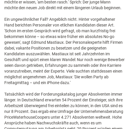
möchte er wissen, 'am besten rasch.' Sprich: Der junge Mann
möchte den neuen Job direkt mit einem längeren Urlaub beginnen.
Ein ungewöhnlicher Fall? Angeblich nicht. Hinter vorgehaltener
Hand berichten Personaler von etlichen Kandidaten dieser Art.
'Schon im ersten Gespräch wird gefragt, ob man kurzfristig frei
bekommen könne – so etwas wäre früher ein absolutes No-go
gewesen', sagt Edmund Mastiaux. Der Personalexperte hilft Firmen
dabei, vakante Positionen zu besetzen und die geeigneten
Kandidaten auszuwählen. Mastiaux ist seit Jahrzehnten im
Geschäft und spürt einen klaren Wandel: Nur noch wenige Bewerber
seien davon getrieben, Erfahrungen zu sammeln oder ihre Karriere
voranzutreiben, meint der Experte. Viele suchten stattdessen einen
möglichst angenehmen Job, Mastiaux: 'Die wollen Party ab
Freitagmittag – und ein iPhone dazu.'
Tatsächlich wird der Forderungskatalog junger Absolventen immer
länger. In Deutschland erwarten 54 Prozent der Einsteiger, sich ihre
Arbeitszeit überwiegend frei einteilen zu können; in den USA sind es
nur 8 Prozent. Das ergab eine Umfrage der Unternehmensberatung
PriceWaterhouseCoopers unter 4.271 Absolventen weltweit. Hohe
Ansprüche haben Nachwuchskräfte auch, wenn es um
Computernutzung am Arbeitsplatz geht: 29 Prozent würden einem