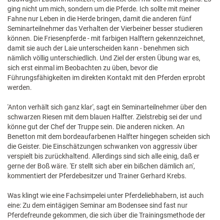
ging nicht um mich, sondern um die Pferde. Ich sollte mit meiner
Fahne nur Leben in die Herde bringen, damit die anderen fünf
Seminarteilnehmer das Verhalten der Vierbeiner besser studieren
können. Die Friesenpferde - mit farbigen Halftern gekennzeichnet,
damit sie auch der Laie unterscheiden kann - benehmen sich
nämlich völlig unterschiedlich. Und Ziel der ersten Übung war es,
sich erst einmal im Beobachten zu üben, bevor die
Führungsfähigkeiten im direkten Kontakt mit den Pferden erprobt
werden.
'Anton verhält sich ganz klar', sagt ein Seminarteilnehmer über den
schwarzen Riesen mit dem blauen Halfter. Zielstrebig sei der und
könne gut der Chef der Truppe sein. Die anderen nicken. An
Benetton mit dem bordeaufarbenen Halfter hingegen scheiden sich
die Geister. Die Einschätzungen schwanken von aggressiv über
verspielt bis zurückhaltend. Allerdings sind sich alle einig, daß er
gerne der Boß wäre. 'Er stellt sich aber ein bißchen dämlich an',
kommentiert der Pferdebesitzer und Trainer Gerhard Krebs.
Was klingt wie eine Fachsimpelei unter Pferdeliebhabern, ist auch
eine: Zu dem eintägigen Seminar am Bodensee sind fast nur
Pferdefreunde gekommen, die sich über die Trainingsmethode der