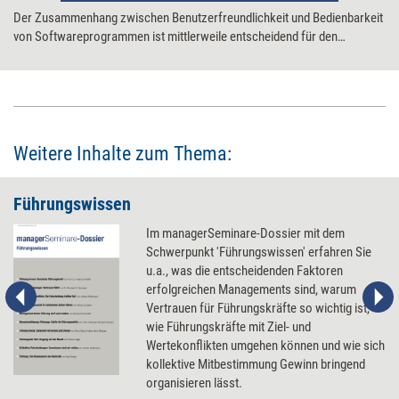
Der Zusammenhang zwischen Benutzerfreundlichkeit und Bedienbarkeit
von Softwareprogrammen ist mittlerweile entscheidend für den
erfolgreichen Einsatz eines Softwareprodukts. Die Zeiten, in denen
umständliche Menüs und unverständliche Befehlskombinationen den
Umgang mit dem PC zu einem Kampf werden ließen, sind vorbei.
Grafische Benutzeroberflächen vermeiden die typischen
Berührungsängste und lassen den Umgang mit dem PC schnell zur
Routine werden. Der Beitrag vermittelt diesbezüglich ebenso
Weitere Inhalte zum Thema:
interessante wie nützliche Hinweise zum Softwarekauf.
Führungswissen
Im managerSeminare-Dossier mit dem
Schwerpunkt 'Führungswissen' erfahren Sie
u.a., was die entscheidenden Faktoren
erfolgreichen Managements sind, warum
Vertrauen für Führungskräfte so wichtig ist,
wie Führungskräfte mit Ziel- und
Wertekonflikten umgehen können und wie sich
kollektive Mitbestimmung Gewinn bringend
organisieren lässt.