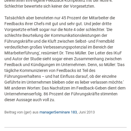
bewerteten ihre eigene Feedback-Kompetenz mit der Note 4.
Schlechter bewertete sich keiner der Vorgesetzten.
Tatsächlich aber benoteten nur 45 Prozent der Mitarbeiter die
Feedbacks ihrer Chefs mit gut und sehr gut. Und jeder dritte
Vorgesetzte erhielt sogar nur die Note 4 oder schlechter. 'Die
schlechte Beurteilung der Kommunikations­leistungen der
Führungskräfte und die Kluft zwischen Selbst- und Fremdbild
verdeutlichen großes Verbesserungspotenzial im Bereich der
Mitarbeiterführung', resümiert Dr. Timo Müller. Der Leiter des IKuF
und Autor der Studie sieht sogar einen Zusammenhang zwischen
Feedback und Kündigungen im Unternehmen. Denn, so Müller: 'Das
tägliche Kommunizieren von Feedbacks ist Teil des
Führungsverhaltens – und hat Einfluss darauf, ob der einzelne
Geführte im Unternehmen bleiben oder es lieber verlassen möchte.'
Mit anderen Worten: Das Nachsitzen im Feedback-Geben dient dem
Unternehmenserfolg. 86 Prozent der Führungskräfte stimmten
dieser Aussage auch voll zu.
Beitrag von (ger) aus
managerSeminare 183
, Juni 2013