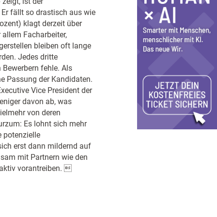
eigt, ist der
r fällt so drastisch aus wie
ozent) klagt derzeit über
allem Facharbeiter,
erstellen bleiben oft lange
den. Jedes dritte
Bewerbern fehle. Als
he Passung der Kandidaten.
xecutive Vice President der
eniger davon ab, was
vielmehr von deren
Kurzum: Es lohnt sich mehr
e potenzielle
sich erst dann mildernd auf
sam mit Partnern wie den
 aktiv vorantreiben. 