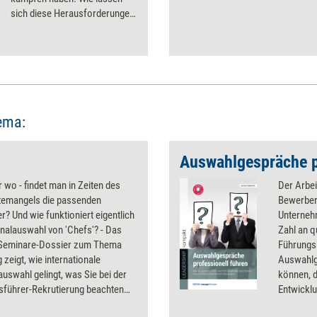
sich diese Herausforderungen
bewältigen? Welche Strategien
und Instrumente helfen beim
Recruiting? Und warum sind sie
heute wichtiger als je zuvor?
Vier neue Bücher liefern
Antworten.
ema:
r wo - findet man in Zeiten des
Der Arbei
temangels die passenden
Bewerberm
er? Und wie funktioniert eigentlich
Unterneh
nalauswahl von 'Chefs'? - Das
Zahl an q
Seminare-Dossier zum Thema
Führungs
g zeigt, wie internationale
Auswahlg
uswahl gelingt, was Sie bei der
können, d
sführer-Rekrutierung beachten
Entwicklu
nd wie es Talent Relationship
Bewerbers