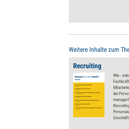
stattdessen audio- und/oder
videobasiert sind. Was es vor
der Einführung neuer
Dialogsysteme im Recruiting
zu beachten gilt.
Weitere Inhalte zum Th
Recruiting
Wie - ode
Fachkräf
Mitarbeit
die Perso
manager
Recruitin
Personala
Geschäft
sollten u