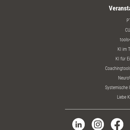
Veranst
P
CU
tools
KI im T
KI für E
Coachingtools
Neuro
Systemische I
Liebe K