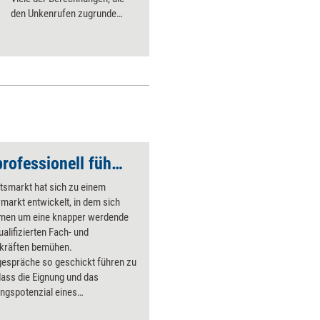
den Unkenrufen zugrunde
liegen, sind methodisch
windschief.
Auswahlgespräche professionell führen
tsmarkt hat sich zu einem
arkt entwickelt, in dem sich
men um eine knapper werdende
ualifizierten Fach- und
kräften bemühen.
espräche so geschickt führen zu
ass die Eignung und das
ngspotenzial eines
/einer Bewerberin identifiziert