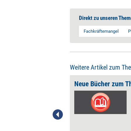
Direkt zu unseren Them
Fachkräftemangel
P
Weitere Artikel zum Th
Sprachbasierte Recruiting Tools einführen
Neue Bücher zum Th
Mehr und mehr
Personalmanager spielen mit
dem Gedanken, Recruiting
Tools einzusetzen, die
schriftliche Elemente wie
Anschreiben, Lebenslauf und
Co. überflüssig machen und