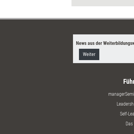
Manager 
aufzuspü
locken.
News aus der Weiterbildungsw
Weiter
Füh
managerSemi
Leadersh
Self-Le
Das 