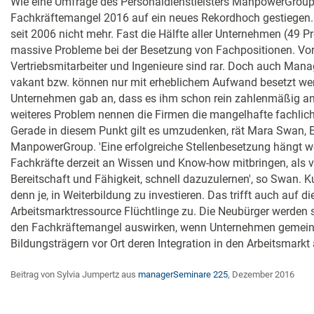
Wie eine Umfrage des Personaldienstleisters Manpower­Group z
Fachkräftemangel 2016 auf ein neues Rekordhoch gestiegen. E
seit 2006 nicht mehr. Fast die Hälfte aller Unternehmen (49 Pr
massive Probleme bei der Besetzung von Fachpositionen. Vor 
Vertriebsmitarbeiter und Ingenieure sind rar. Doch auch Manag
vakant bzw. können nur mit erheblichem Aufwand besetzt wer
Unternehmen gab an, dass es ihm schon rein zahlenmäßig an 
weiteres Problem nennen die Firmen die mangelhafte fachlic
Gerade in diesem Punkt gilt es umzudenken, rät Mara Swan, E
ManpowerGroup. 'Eine erfolgreiche Stellenbesetzung hängt w
Fachkräfte derzeit an Wissen und Know-how mitbringen, als 
Bereitschaft und Fähigkeit, schnell dazuzulernen', so Swan. 
denn je, in Weiterbildung zu investieren. Das trifft auch auf di
Arbeitsmarktressource Flüchtlinge zu. Die Neubürger werden 
den Fachkräftemangel auswirken, wenn Unternehmen gemein
Bildungsträgern vor Ort deren Integration in den Arbeitsmarkt
Beitrag von Sylvia Jumpertz aus
managerSeminare 225
, Dezember 2016