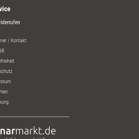
vice
iderrufen
ner / Kontakt
GB
freiheit
schutz
essum
men
bung