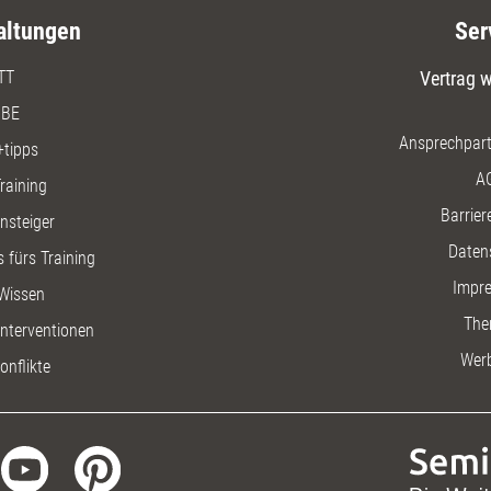
altungen
Ser
TT
Vertrag w
BE
Ansprechpart
+tipps
A
raining
Barriere
insteiger
Daten
 fürs Training
Impr
Wissen
The
nterventionen
Wer
onflikte