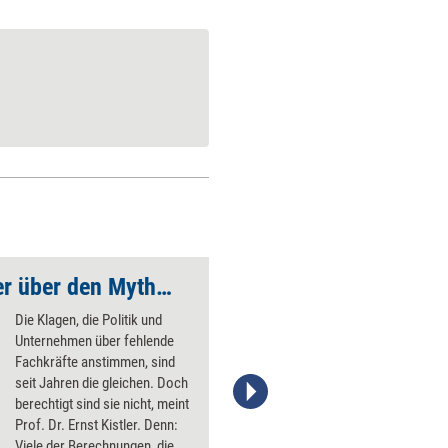
Prof. Dr. Ernst Kistler über den Mythos Fachkräftemangel
To-dos für die Bind
Die Klagen, die Politik und
Unternehmen über fehlende
Fachkräfte anstimmen, sind
seit Jahren die gleichen. Doch
berechtigt sind sie nicht, meint
Manuela Kordel/trainerkoffer.de
Prof. Dr. Ernst Kistler. Denn:
Viele der Berechnungen, die