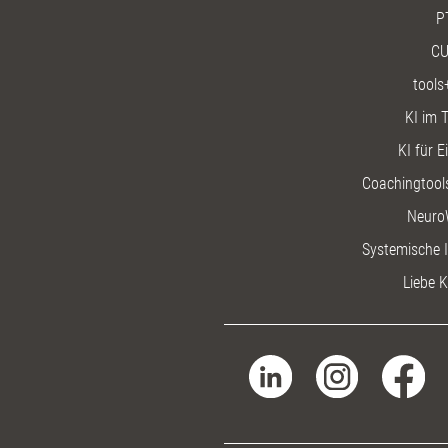
P
CU
tools
KI im T
KI für E
Coachingtools
Neuro
Systemische I
Liebe K