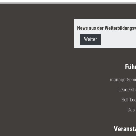
News aus der Weiterbildungsw
Weiter
Füh
managerSemi
Leadersh
Self-Le
Das 
Veranst