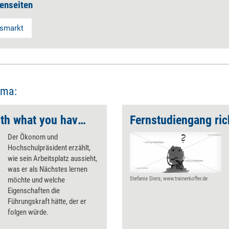
enseiten
gsmarkt
ema:
'Do what you can, with what you have, where you are'
Fernstudiengang ric
Der Ökonom und
Hochschulpräsident erzählt,
wie sein Arbeitsplatz aussieht,
was er als Nächstes lernen
möchte und welche
Stefanie Diers; www.trainerkoffer.de
Eigenschaften die
Führungskraft hätte, der er
folgen würde.