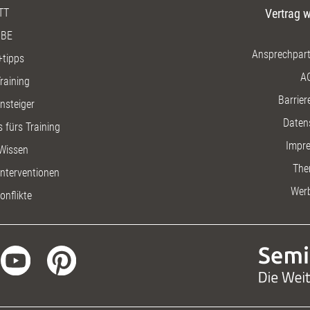
TT
Vertrag w
BE
Ansprechpart
+tipps
A
raining
Barriere
insteiger
Daten
 fürs Training
Impr
Wissen
The
nterventionen
Wer
onflikte