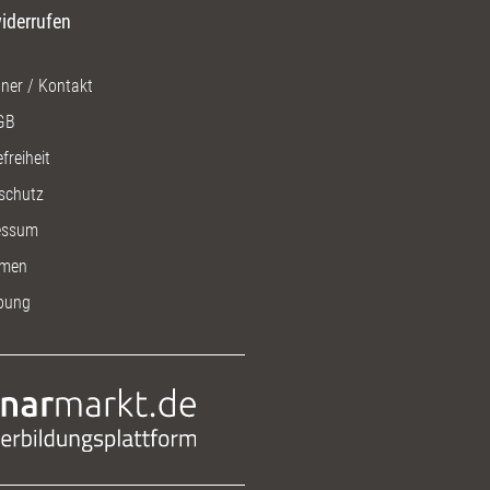
iderrufen
ner / Kontakt
GB
freiheit
schutz
essum
men
bung