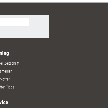
ning
ll Zeitschrift
gsmedien
rkoffer
ffer Tipps
vice