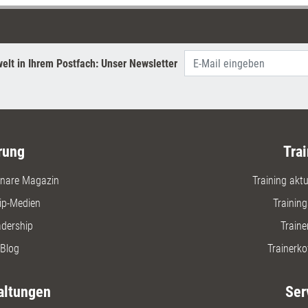
elt in Ihrem Postfach: Unser Newsletter
rung
Trai
nare Magazin
Training aktue
ip-Medien
Trainin
adership
Traine
Blog
Trainerko
altungen
Ser