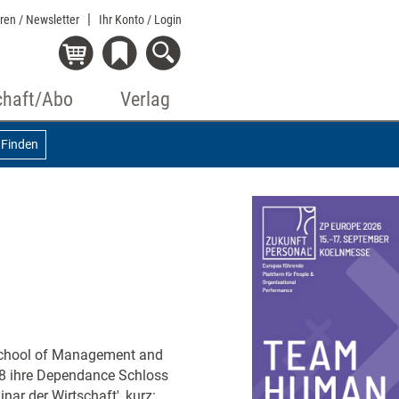
eren / Newsletter
Ihr Konto
/ Login
chaft/Abo
Verlag
Finden
 School of Management and
8 ihre Dependance Schloss
nar der Wirtschaft', kurz: