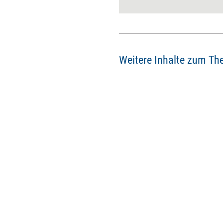
Wunder. Denn, so der
Managementexperte: HR ist
selbst schuld an seiner
vermeintlichen
Bedeutungslosigkeit.
Weitere Inhalte zum Th