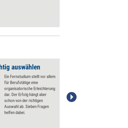
htig auswählen
Kursplattformen ric
Ein Fernstudium stellt vor allem
für Berufstätige eine
organisatorische Erleichterung
dar. Der Erfolg hängt aber
schon von der richtigen
Stefanie Diers, © www.trainerkoffer.de
Auswahl ab. Sieben Fragen
helfen dabei.