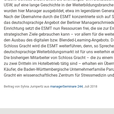
USW, auf eine lange Geschichte in der Weiterbildungsbranche
wurden hier Manager ausgebildet, etwa im legendären Gen
Nach der Übernahme durch die ESMT konzentrierte sich auf 
das deutschsprachige Angebot der Berliner Managerschmiede
Einrichtung setzt die ESMT nun Ressourcen frei, die sie zur Er
strategischen Ziele gebrauchen kann – vor allem für die wei
den Ausbau des digitalen bzw. Blended-Learning-Angebots. 
Schloss Gracht wird die ESMT weiterführen, denn, so Sprecher
deutschsprachige Weiterbildungsmarkt ist für uns weiterhin ei
Die bisherigen Mitarbeiter von Schloss Gracht – die zu einem 
zu zwei Dritteln im Hotelbetrieb tätig sind – erhalten ein Ü
Käufer, die Baden-Württembergische Unternehmerfamilie Panze
Gracht ein wissenschaftliches Zentrum für Stressmedizin un
Beitrag von Sylvia Jumpertz aus
managerSeminare 244
, Juli 2018