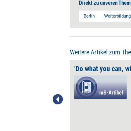
Direkt zu unseren Them
Berlin
Weiterbildun
Weitere Artikel zum Th
relevant​“
​Die aktuelle Corona-Pandemie
macht es besonders deutlich:
Das Human Resources
Management steckt in einer
Krise. Denn viele Unternehmen
begreifen Weiterbildung nicht
als „Need-to-have“, sondern
„Nice-to-have“. Aus der Sicht
von Boris Grundl ist das kein