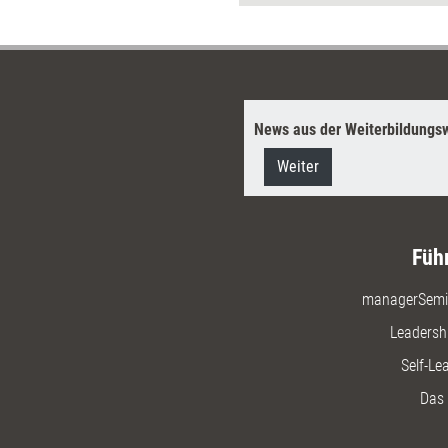
News aus der Weiterbildungsw
Weiter
Füh
managerSemi
Leadersh
Self-Le
Das 