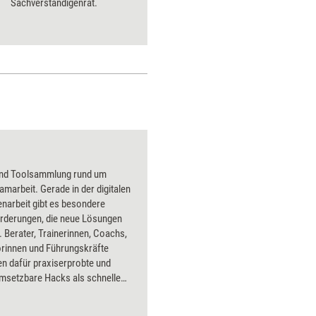
Sachverständigenrat.
und Toolsammlung rund um
amarbeit. Gerade in der digitalen
arbeit gibt es besondere
rderungen, die neue Lösungen
 Berater, Trainerinnen, Coachs,
rinnen und Führungskräfte
 dafür praxiserprobte und
umsetzbare Hacks als schnelle
der Tools mit Schritt-für-Schritt-
en an die Hand. Bearbeitet