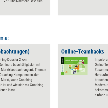
Vor- und Nachteile. Wie sich
für jeden Coachee die
passendste Form finden lässt.
ema:
obachtungen)
Online-Teamhacks
hing-Dossier 2 von
Impuls- 
eminare beschäftigt sich mit
Online-Te
-Markt(beobachtungen). Themen
Zusammen
. Coaching-Kompetenzen, der
Herausfo
-Markt, wann Coaching
brauchen.
ch ist und wie sich mit Coaching
Moderato
ienen lässt.
bekommen
einfach 
Impulse o
Anleitung