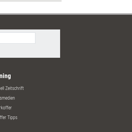
ehn teamrelevante Fokusthemen
arding, Zusammenarbeit,
management,
zentwicklung oder Homeoffice.
ning
ll Zeitschrift
gsmedien
rkoffer
ffer Tipps