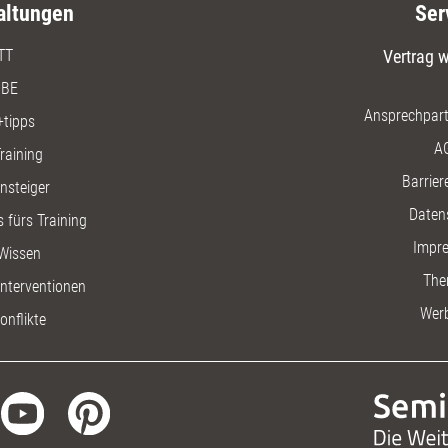
altungen
Ser
TT
Vertrag w
BE
Ansprechpart
+tipps
A
raining
Barriere
insteiger
Daten
 fürs Training
Impr
Wissen
The
nterventionen
Wer
onflikte