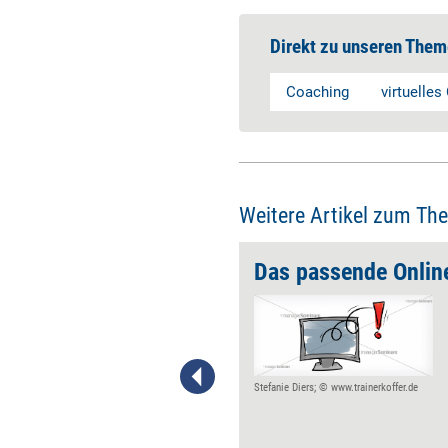
Direkt zu unseren Them
Coaching
virtuelle
Weitere Artikel zum Th
gsfrage
Martin Wehrle stellt hier
Coachingtools vor, die sich
besonders für den Einsatz im
Führungsalltag eignen.
Stefanie Diers; © www.trainerkoffer.de