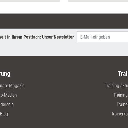
werden z
wie Onbo
Wissens
Kompeten
elt in Ihrem Postfach: Unser Newsletter
rung
Trai
nare Magazin
Training aktue
ip-Medien
Trainin
adership
Traine
Blog
Trainerko