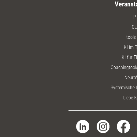
Veranst
P
CU
tools
KI im T
KI für E
Coachingtools
Neuro
Systemische I
Liebe K