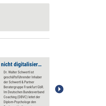
'Coaching lässt sich nicht digitalisieren'
Darf’s auch digital s
Dr. Walter Schwertl ist
geschäftsführender Inhaber
der Schwertl & Partner
Beratergruppe Frankfurt GbR.
Im Deutschen Bundesverband
istockphoto / maxkabakov
Coaching (DBVC) leitet der
Diplom-Psychologe den