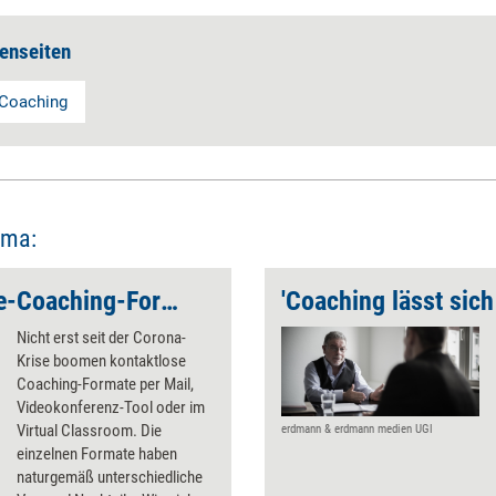
enseiten
s Coaching
ema:
Das passende Online-­Coaching-Format finden
Nicht erst seit der Corona-
Krise boomen kontaktlose
Coaching-Formate per Mail,
Videokonferenz-Tool oder im
Virtual Classroom. Die
erdmann & erdmann medien UGl
einzelnen Formate haben
naturgemäß unterschiedliche