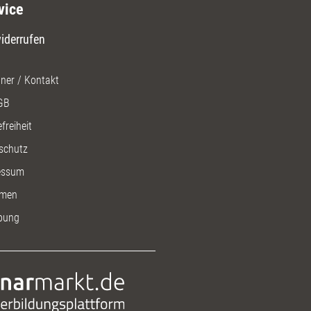
vice
iderrufen
ner / Kontakt
GB
freiheit
schutz
essum
men
bung