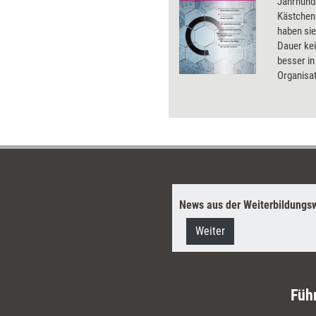
Jahrhunde
Kästchen 
haben sie
Dauer kei
besser in
Organisat
sich dies
News aus der Weiterbildungsw
Weiter
Füh