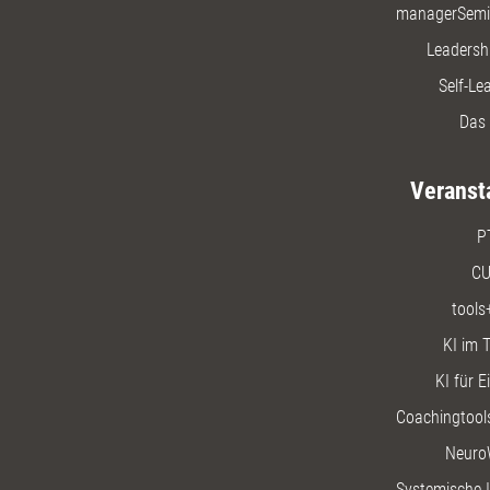
managerSemi
Leadersh
Self-Le
Das 
Veranst
P
CU
tools
KI im T
KI für E
Coachingtools
Neuro
Systemische I