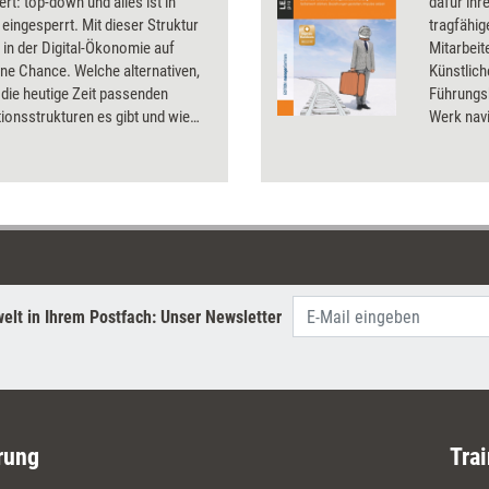
rt: top-down und alles ist in
dafür ihr
eingesperrt. Mit dieser Struktur
tragfähig
 in der Digital-Ökonomie auf
Mitarbei
ne Chance. Welche alternativen,
Künstlich
 die heutige Zeit passenden
Führungsk
ionsstrukturen es gibt und wie
Werk navi
e einführen lassen.
facetten
Chancen
Führungs
elt in Ihrem Postfach: Unser Newsletter
rung
Trai