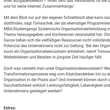
ihren Aufgabenbereich – ihnen fehlt das Verständnis für di
und für seine internen Zusammenhänge.'
Mit dem Blick nur auf den eigenen Schreibtisch aber kann na
stattfinden, sagt Tomaschek, der als ehemaliger Programmlei
MBA-Studiengangs Systemische Organisationsentwicklung i
Thema herausgegeben und Konferenzen veranstaltet hat. Ohn
Ganze ließen sich die vielfältigen Ressourcen nicht vollstä
Potenzial des Unternehmens nicht zur Geltung. 'Bei den Orga
zuvor ein Organisationsbewusstsein entstehen', nennt Tomasc
Weiterbildnern und Beratern in jüngster Zeit häufiger fällt.
Doch was versteht man unter Organisationsbewusstsein? Wi
Transformationsprozesse weg vom Kästchendenken hin zu eine
Organisation in der Praxis aus? Und inwieweit können durch d
Ganzheitlichkeit wirklich Leistungsfähigkeit, Lebendigkeit u
Unternehmens gesteigert werden?
Extras: