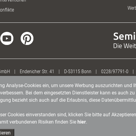
Wer
onflikte
 GmbH
|
Endenicher Str. 41
|
D-53115 Bonn
|
0228/97791-0
|
gung Analyse-Cookies ein, um unsere Werbung auszurichten und Ih
erbessern. Bei dem eingesetzten Dienstleister kann es auch zu 
igung bezieht sich auch auf die Erlaubnis, diese Datenübermit
er Cookies einverstanden sind, klicken Sie bitte auf Akzeptiere
amit verbundenen Risiken finden Sie
hier
.
ieren