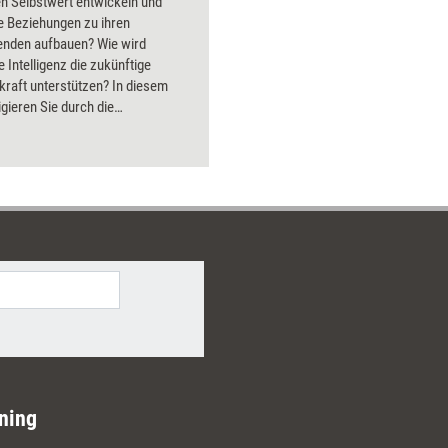
en Selbstwert entwickeln und
e Beziehungen zu ihren
tenden aufbauen? Wie wird
e Intelligenz die zukünftige
raft unterstützen? In diesem
gieren Sie durch die
reichen Herausforderungen und
 der kommenden
kräfteentwicklung.
ning