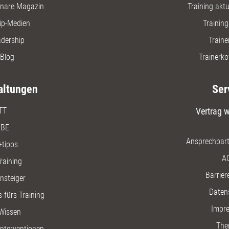
nare Magazin
Training aktue
ip-Medien
Trainin
adership
Traine
Blog
Trainerko
altungen
Ser
TT
Vertrag w
BE
Ansprechpart
+tipps
A
raining
Barriere
insteiger
Daten
 fürs Training
Impr
Wissen
The
nterventionen