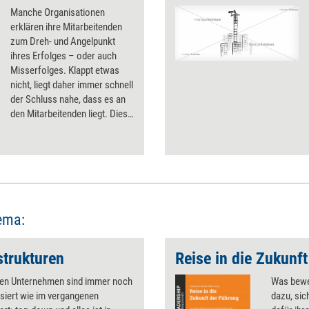
Manche Organisationen
erklären ihre Mitarbeitenden
zum Dreh- und Angelpunkt
ihres Erfolges – oder auch
Misserfolges. Klappt etwas
nicht, liegt daher immer schnell
der Schluss nahe, dass es an
den Mitarbeitenden liegt. Diese
Sicht ist für beide Seiten
schädlich, kann aber im Zaum
gehalten werden, wenn
Unternehmen 5 Punkte
beachten, die den Fokus
bewusst vom Menschen
weglenken.
ema:
strukturen
Reise in die Zukunf
ten Unternehmen sind immer noch
Was beweg
siert wie im vergangenen
dazu, sic