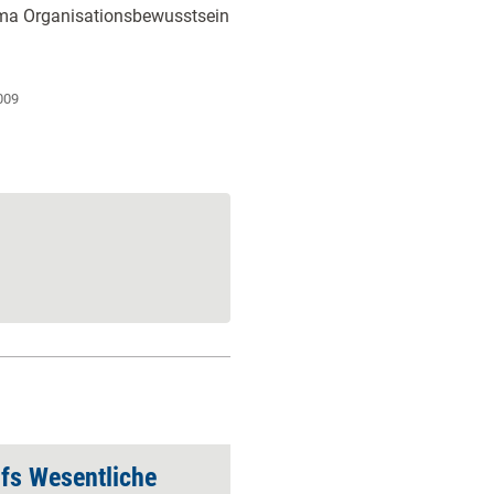
ema Organisationsbewusstsein
009
fs Wesentliche
Glaubenssätze über