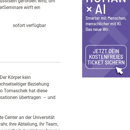
sstsein gefordert wird, um
rSeminare wirft ein
sofort verfügbar
 Der Körper kein
wechselseitiger Beziehung
ino Tomaschek hat diese
nisationen übertragen – und
te Center an der Universität
hr, ihre Abteilung, ihr Team,