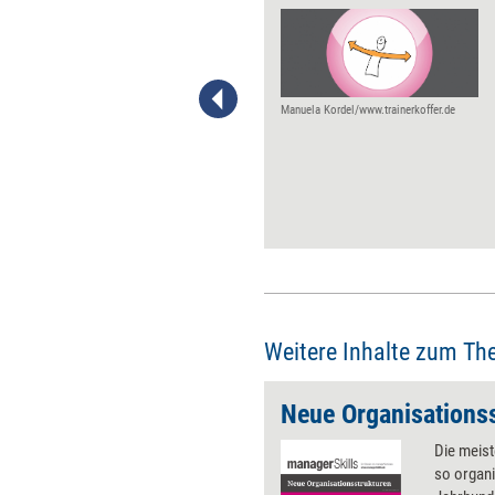
Unausgesprochene Regeln und
Tabus können für
Unternehmen zu einem echten
Hindernis werden. Doch
Tabubrüche sind nichts für
Manuela Kordel/www.trainerkoffer.de
Draufgänger. Sie erfordern
kluge Überlegungen im Vorfeld
und eine ebenso kluge
Umsetzung. Eine Anleitung
zum Tabubruch mit Vernunft.
Weitere Inhalte zum Th
Neue Organisations
Die meis
so organi