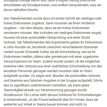
Sozialpsychologie davon aus, dass Gruppen häufig unehrlicher
entscheiden als Einzelpersonen, und wollten herausfinden, was sie
davon abhalten könnte.
Den Teilnehmenden wurde dazu im ersten Schritt ein niedriges oder
hohes Einkommen zugelost. Dann mussten sie ihren Verdienst
angeben – mit dem Wissen, dass sie ein hohes Einkommen
versteuern müssen. Wer trotzdem ein niedriges Einkommen angab,
musste mit einer potenziellen Überprüfung und einer Strafe
rechnen. Die Teilnehmenden des Experiments gaben ihr Einkommen
in zehn Runden an, bei denen zwischen verschiedenen Szenarien
variiert wurde: Entweder trafen sie die Entscheidung, wie sie ihr
Einkommen melden, alleine oder gemeinsam mit einer zugelosten
Versuchsperson im Team. Zudem wurde variiert, ob die möglichen
Gewinne oder Verluste aus einer unehrlichen Entscheidung von den
einzelnen Personen getragen werden mussten oder im Team
aufgeteilt wurden. Es zeigte sich: Wurden die potenziellen Verluste
und Gewinne aus falschen Angaben in der Gruppe aufgeteilt, führte
das zu signifikant unehrlicherem Verhalten, als wenn jedes
Teammitglied einzeln zur Verantwortung gezogen wurde.
Studienautor Tim Lohse zieht daraus Schlüsse für Entscheidungen
in Unternehmen: „In der Praxis bedeutet dies für Firmen, dass sie
weiterhin auf Arbeit in Teams bauen können und nicht zu