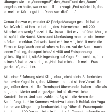
Übungen wie den „Sonnengruß“, den „Hund“ und den „Baum“
eingelassen hatte, war er schnell überzeugt: „Erst spürte ich, dass
es meinem Körper gut tut. Dann kam die Ruhe.“
Genau das war es, was der 42-jährige Manager gesucht hatte.
Schließlich lässt ihm die Leitung des Unternehmens mit 200
Mitarbeitern wenig Freizeit, teilweise arbeitet er vom frühen Morgen
bis spät in die Nacht. Stress und Überlastung machten sich immer
stärker bemerkbar. Zeitweise fand er keine Möglichkeit mehr, die
Firma im Kopf auch einmal ruhen zu lassen. Auf der Suche nach
einem Training, das sportliche Aktivität und Entspannung
gleichzeitig bietet, stieß Klingenburg auf Yoga. Er beschloss, über
seinen Schatten zu springen. „Halb hat mich auch meine Frau
getrieben“, erzählt er.
Mit seiner Erfahrung steht Klingenburg nicht allein. So berichten
heute viele Yogalehrer, dass Männer – sobald sie ihre Vorurteile
gegenüber dem aktuellen Trendsport überwunden haben – oftmals
sogar motivierter und ehrgeiziger sind als die weiblichen
Kursteilnehmer. Und auch zahlenmäßig sind die Herren der
Schöpfung stark im Kommen, wie etwa Lubosch Bublak, der Yoga-
Lehrer von Klingenburg, beobachtet. Lag früher die Frauenquote
konstant bei 90 Prozent, ist sein jüngster Anfängerkurs bereits zur