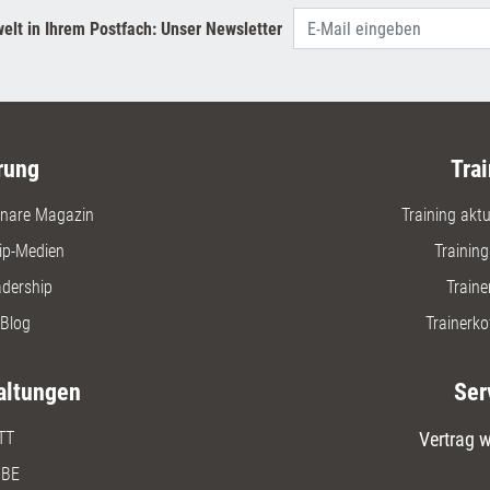
vor dem e
elt in Ihrem Postfach: Unser Newsletter
schärft I
die über 
entscheid
Fragen, d
können. D
Auswertu
rung
Trai
Entscheid
nare Magazin
Training aktue
ip-Medien
Trainin
adership
Traine
Blog
Trainerko
altungen
Ser
TT
Vertrag w
BE