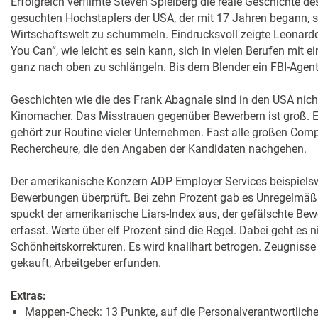
Erfolgreich verfilmte Steven Spielberg die reale Geschichte d
gesuchten Hochstaplers der USA, der mit 17 Jahren begann, s
Wirtschaftswelt zu schummeln. Eindrucksvoll zeigte Leonardo 
You Can“, wie leicht es sein kann, sich in vielen Berufen mit
ganz nach oben zu schlängeln. Bis dem Blender ein FBI-Agent
Geschichten wie die des Frank Abagnale sind in den USA nich
Kinomacher. Das Misstrauen gegenüber Bewerbern ist groß. E
gehört zur Routine vieler Unternehmen. Fast alle großen Com
Rechercheure, die den Angaben der Kandidaten nachgehen.
Der amerikanische Konzern ADP Employer Services beispielsw
Bewerbungen überprüft. Bei zehn Prozent gab es Unregelmäßi
spuckt der amerikanische Liars-Index aus, der gefälschte Bew
erfasst. Werte über elf Prozent sind die Regel. Dabei geht es
Schönheitskorrekturen. Es wird knallhart betrogen. Zeugnisse 
gekauft, Arbeitgeber erfunden.
Extras:
Mappen-Check: 13 Punkte, auf die Personalverantwortliche