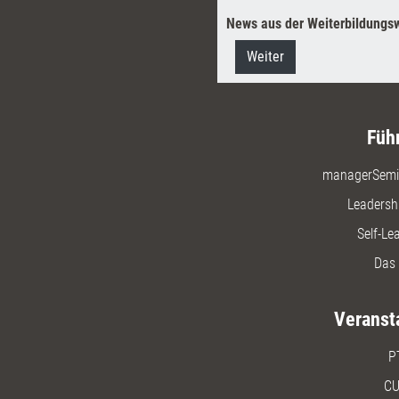
News aus der Weiterbildungsw
Weiter
Füh
managerSemi
Leadersh
Self-Le
Das 
Veranst
P
CU