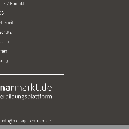
ner / Kontakt
GB
freiheit
schutz
essum
men
bung
info@managerseminare.de