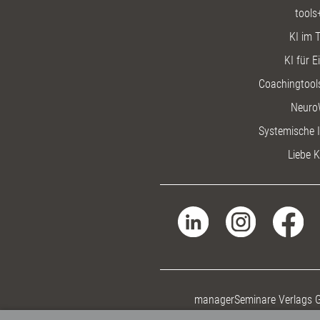
tools
KI im T
KI für E
Coachingtools
Neuro
Systemische I
Liebe K
managerSeminare Verlags