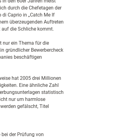
es in den 60er Jahren meist
ich durch die Chefetagen der
di Caprio in „Catch Me If
 einem überzeugenden Auftreten
 auf die Schliche kommt.
t nur ein Thema für die
in gründlicher Bewerbercheck
panies beschäftigen
eise hat 2005 drei Millionen
gkeiten. Eine ähnliche Zahl
erbungsunterlagen statistisch
 nicht nur um harmlose
werden gefälscht, Titel
 bei der Prüfung von