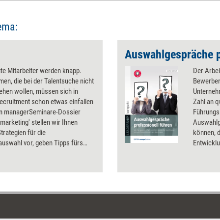
ema:
ute Mitarbeiter werden knapp.
Der Arbei
en, die bei der Talentsuche nicht
Bewerberm
ehen wollen, müssen sich in
Unterneh
ecruitment schon etwas einfallen
Zahl an q
Im managerSeminare-Dossier
Führungs
marketing' stellen wir Ihnen
Auswahlg
Strategien für die
können, d
uswahl vor, geben Tipps fürs
Entwicklu
Branding und berichten über das
Bewerbers
ma Bewerbungsbetrug.
werden u
sich selb
präsentie
wichtige
Jochen Ga
professi