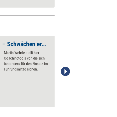
Nach Stärken fragen – Schwächen erkennen
Einen Encore CV ers
Martin Wehrle stellt hier
Coachingtools vor, die sich
besonders für den Einsatz im
Führungsalltag eignen.
Stefanie Diers/trainerkoffer.de