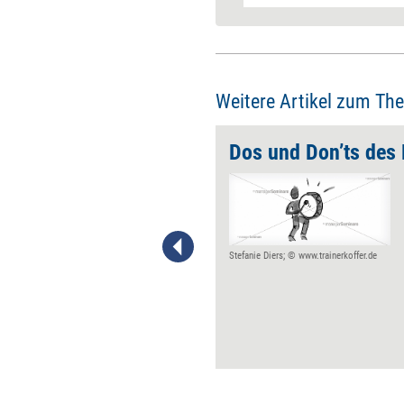
Weitere Artikel zum Th
Sprachbasierte Recruiting Tools einführen
Mehr und mehr
Personalmanager spielen mit
dem Gedanken, Recruiting
Tools einzusetzen, die
schriftliche Elemente wie
Stefanie Diers; © www.trainerkoffer.de
Anschreiben, Lebenslauf und
Co. überflüssig machen und
stattdessen audio- und/oder
videobasiert sind. Was es vor
der Einführung neuer
Dialogsysteme im Recruiting
zu beachten gilt.