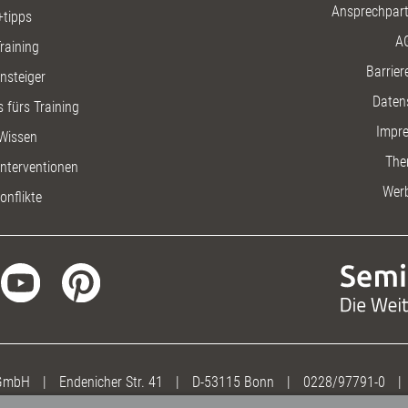
Ansprechpart
+tipps
A
raining
Barriere
insteiger
Daten
 fürs Training
Impr
Wissen
The
nterventionen
Wer
onflikte
 GmbH
|
Endenicher Str. 41
|
D-53115 Bonn
|
0228/97791-0
|