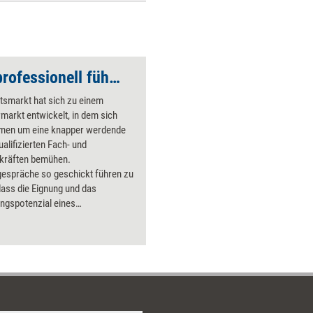
Auswahlgespräche professionell führen
tsmarkt hat sich zu einem
arkt entwickelt, in dem sich
men um eine knapper werdende
ualifizierten Fach- und
kräften bemühen.
espräche so geschickt führen zu
ass die Eignung und das
ngspotenzial eines
/einer Bewerberin identifiziert
nd es außerdem noch gelingt,
st als attraktiven Arbeitgeber zu
ren, ist zu einer zunehmend
n Führungskompetenz geworden.
brisch führt Sie durch einen
onellen Auswahlprozess, der weit