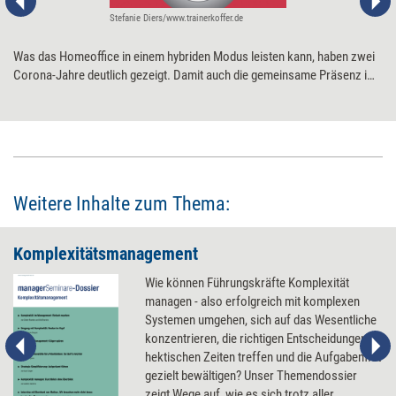
Stefanie Diers/www.trainerkoffer.de
Was das Homeoffice in einem hybriden Modus leisten kann, haben zwei
Corona-Jahre deutlich gezeigt. Damit auch die gemeinsame Präsenz im
Büro funktioniert und ihren Vorteilen entsprechend genutzt wird, hilft es,
wenn sich Teams auf klare Regeln einigen.
Weitere Inhalte zum Thema:
Komplexitätsmanagement
Wie können Führungskräfte Komplexität
managen - also erfolgreich mit komplexen
Systemen umgehen, sich auf das Wesentliche
konzentrieren, die richtigen Entscheidungen in
hektischen Zeiten treffen und die Aufgabenflut
gezielt bewältigen? Unser Themendossier
zeigt Wege auf, wie es sich trotz aller