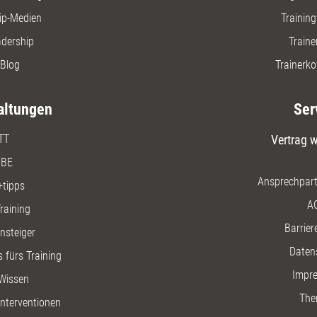
ip-Medien
Trainin
adership
Traine
Blog
Trainerko
altungen
Ser
TT
Vertrag w
BE
Ansprechpart
+tipps
A
raining
Barriere
insteiger
Daten
 fürs Training
Impr
Wissen
The
nterventionen