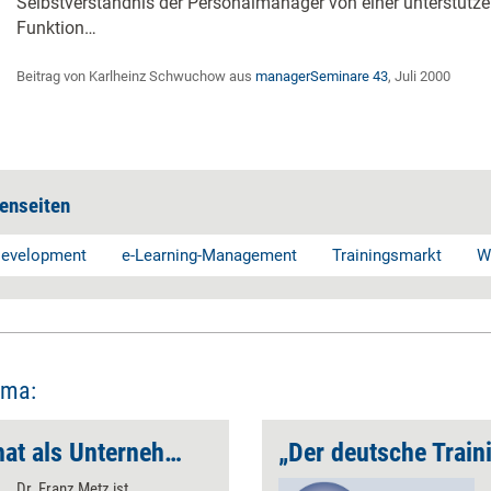
Selbstverständnis der Personalmanager von einer unterstütze
Funktion…
Beitrag von Karlheinz Schwuchow aus
managerSeminare 43
, Juli 2000
enseiten
 Development
e-Learning-Management
Trainingsmarkt
W
ema:
'Wer jetzt jammert, hat als Unternehmer versagt'
Dr. Franz Metz ist