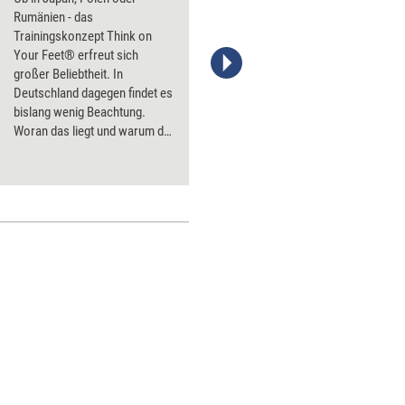
Rumänien - das
Trainingskonzept Think on
Your Feet® erfreut sich
großer Beliebtheit. In
Deutschland dagegen findet es
bislang wenig Beachtung.
Woran das liegt und warum der
deutsche Markt für
ausländische Trainingsanbieter
eine besondere
Herausforderung darstellt,
darüber hat managerSeminare
mit dem australischen Trainer
Ken Everett gesprochen.