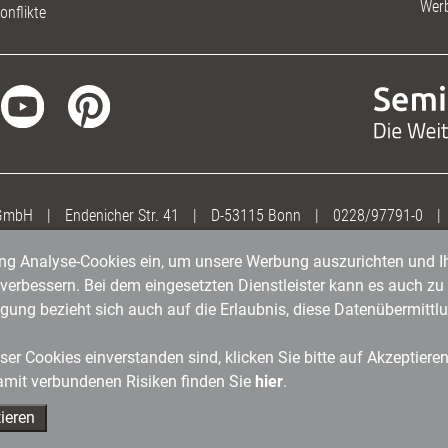
Wer
onflikte
 GmbH
|
Endenicher Str. 41
|
D-53115 Bonn
|
0228/97791-0
|
gung Analyse-Cookies ein, um unsere Werbung auszurichten und Ih
erbessern. Bei dem eingesetzten Dienstleister kann es auch zu 
igung bezieht sich auch auf die Erlaubnis, diese Datenübermit
er Cookies einverstanden sind, klicken Sie bitte auf Akzeptiere
amit verbundenen Risiken finden Sie
hier
.
ieren