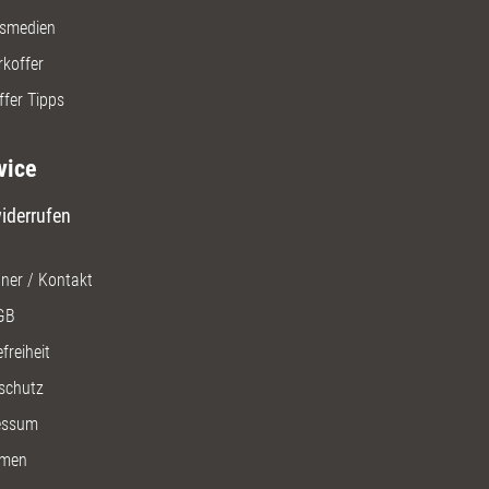
gsmedien
rkoffer
ffer Tipps
vice
iderrufen
ner / Kontakt
GB
freiheit
schutz
essum
men