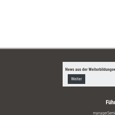
News aus der Weiterbildungsw
Weiter
Füh
managerSemi