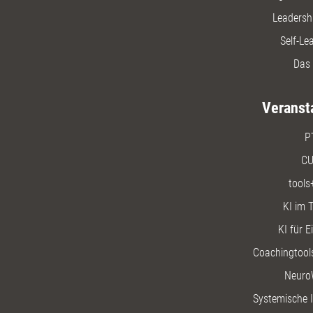
Leadersh
Self-Le
Das 
Veranst
P
CU
tools
KI im T
KI für E
Coachingtools
Neuro
Systemische I