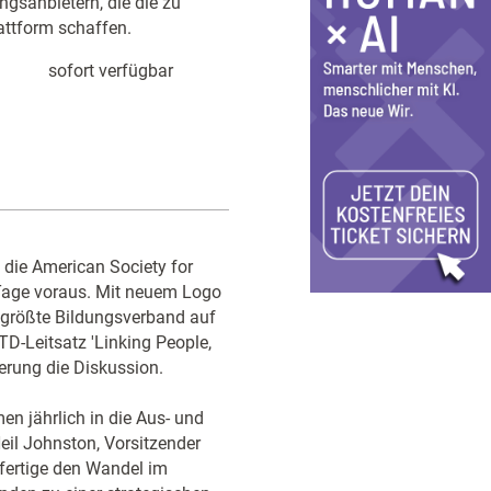
gsanbietern, die die zu
lattform schaffen.
sofort verfügbar
 die American Society for
Tage voraus. Mit neuem Logo
ltgrößte Bildungsverband auf
D-Leitsatz 'Linking People,
rung die Diskussion.
en jährlich in die Aus- und
Neil Johnston, Vorsitzender
tfertige den Wandel im