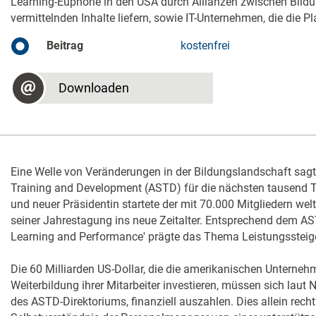
Learning-Euphorie in den USA durch Allianzen zwischen Bildun
vermittelnden Inhalte liefern, sowie IT-Unternehmen, die die P
Beitrag
kostenfrei
Downloaden
Eine Welle von Veränderungen in der Bildungslandschaft sagt
Training and Development (ASTD) für die nächsten tausend 
und neuer Präsidentin startete der mit 70.000 Mitgliedern we
seiner Jahrestagung ins neue Zeitalter. Entsprechend dem AST
Learning and Performance' prägte das Thema Leistungssteige
Die 60 Milliarden US-Dollar, die die amerikanischen Unternehm
Weiterbildung ihrer Mitarbeiter investieren, müssen sich laut 
des ASTD-Direktoriums, finanziell auszahlen. Dies allein rech