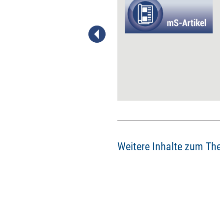
für Berufstätige eine
organisatorische Erleichterung
dar. Der Erfolg hängt aber
schon von der richtigen
Auswahl ab. Sieben Fragen
helfen dabei.
Weitere Inhalte zum Th