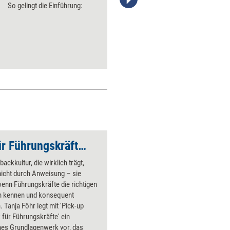
So gelingt die Einführung:
Stefanie Diers; © www.trainerkoffer.de
Pick-up Feedback für Führungskräfte – erweiterte Neuauflage
backkultur, die wirklich trägt,
nicht durch Anweisung – sie
enn Führungskräfte die richtigen
 kennen und konsequent
. Tanja Föhr legt mit 'Pick-up
für Führungskräfte' ein
hes Grundlagenwerk vor, das