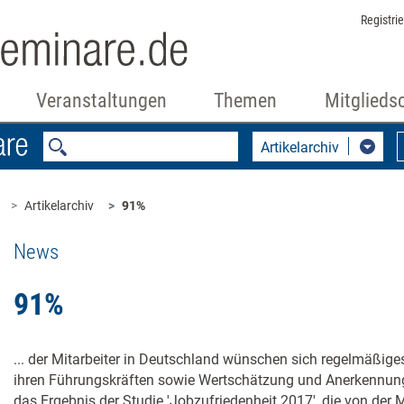
Registri
Veranstaltungen
Themen
Mitglieds
Artikelarchiv
Artikelarchiv
91%
News
91%
... der Mitarbeiter in Deutschland wünschen sich regelmäßig
ihren Führungskräften sowie Wertschätzung und Anerkennung 
das Ergebnis der Studie 'Jobzufriedenheit 2017', die von d