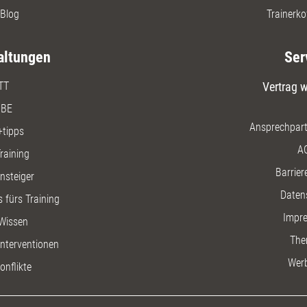
Blog
Trainerko
altungen
Ser
TT
Vertrag w
BE
Ansprechpart
+tipps
A
raining
Barriere
insteiger
Daten
 fürs Training
Impr
Wissen
The
nterventionen
Wer
onflikte