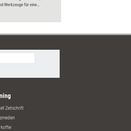
nd Werkzeuge für eine
antwortliche Feedback- und
r verbindet. Führungskräfte,
r und alle, die Mitarbeiterführung
rozess begreifen, finden hier
ukturierten Einstieg in wirksame
rbeit..
ning
ll Zeitschrift
gsmedien
rkoffer