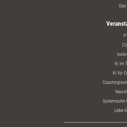
Das 
Veranst
P
CU
tools
KI im T
KI für E
Coachingtools
Neuro
Systemische I
Liebe K