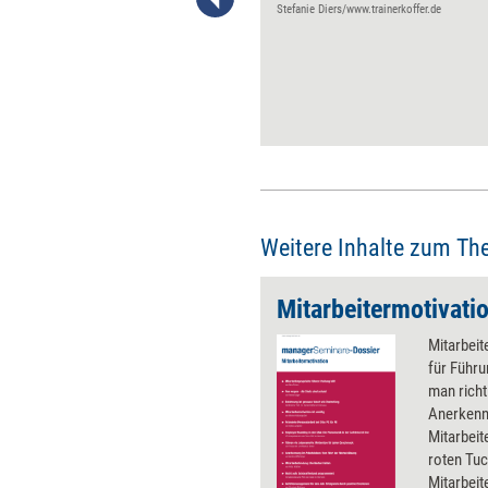
von ihnen bevorzugten
Stefanie Diers/www.trainerkoffer.de
„Sprache der Wertschätzung“
erhalten. Dahinterzukommen,
wer welche Art der
Anerkennung präferiert und
sich darauf einzustellen, ist
nicht nur Aufgabe der
Führungskraft, sondern auch
der Teamkollegen sowie der
Organisation. Die folgenden
Tipps richten sich daher an alle
Weitere Inhalte zum Th
drei Gruppen.
Mitarbeitermotivati
Mitarbeit
für Führu
man richt
Anerkenn
Mitarbei
roten Tuc
Mitarbeit