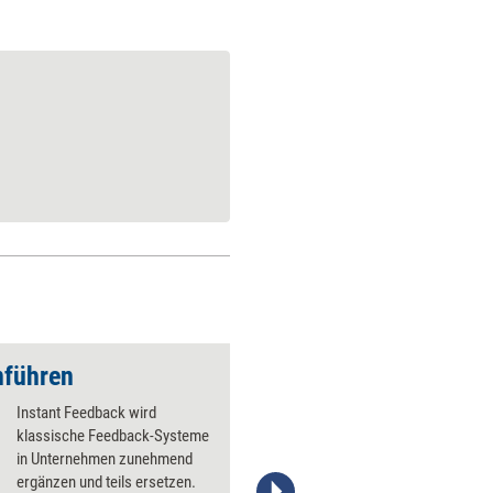
nführen
Metakompetenzen fü
Instant Feedback wird
klassische Feedback-Systeme
in Unternehmen zunehmend
ergänzen und teils ersetzen.