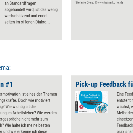
an Standardfragen
Stefanie Diers; ©www.trainerkoffer.de
abgehandelt wird, ist das wenig
wertschätzend und endet
selten im offenen Dialog.
Trotzdem ist es sinnvoll, eine
Vorstellung möglicher
Fragestellungen zu haben,
wenn man zum Exit-Gespräch
einlädt.
ema:
on #1
ermotivation ist eines der Themen
Eine Feed
ngskräfte. Doch wie motiviert
entsteht 
ig? Wie wichtig ist die
wächst, w
ung im Arbeitsleben? Wie werden
Methoden
tergespräche nicht mehr zum
einsetzen
h? Wie halte ich meine besten
Feedback 
er und wie erkenne ich diese
praxisna