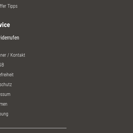
ffer Tipps
vice
iderrufen
ner / Kontakt
GB
freiheit
schutz
essum
men
bung