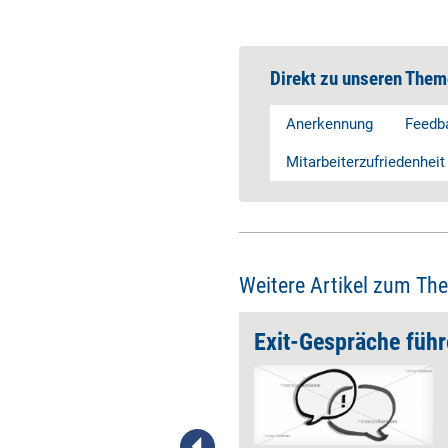
Direkt zu unseren Them
Anerkennung
Feedb
Mitarbeiterzufriedenheit
Weitere Artikel zum Th
tzen
Exit-Gespräche füh
Das Gefühl der Wertschätzung
ist wichtig im Job, stellt sich
aber nur dann ein, wenn
Menschen Anerkennung in der