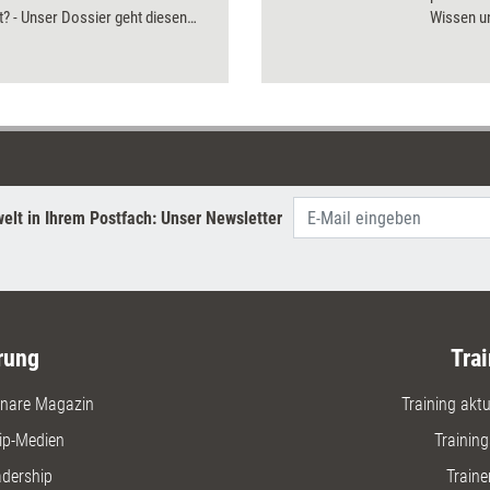
? - Unser Dossier geht diesen
Wissen u
 weiteren Fragen nach.
eigenver
Lernkultu
Teamleite
als Lernp
einen str
Feedbacka
elt in Ihrem Postfach: Unser Newsletter
rung
Trai
nare Magazin
Training aktue
ip-Medien
Trainin
adership
Traine