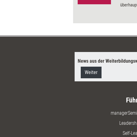
überhaupt
und viele
News aus der Weiterbildungsw
Weiter
Füh
managerSemi
Leadersh
Self-Le