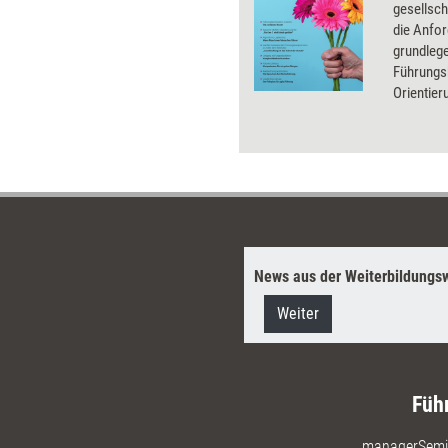
gesellsc
die Anfo
grundleg
Führungs
Orientier
handlungs
aktiv zu 
News aus der Weiterbildungsw
Weiter
Füh
managerSemi