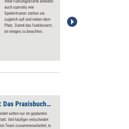
Viele Führungskräfte arbeiten
auch operativ, wie
Spielertrainer stehen sie
zugleich auf und neben dem
Platz. Damit das funktioniert,
Stefanie Diers/trainerkoffer.de
ist einiges zu beachten.
Moderative Führung: Das Praxisbuch – Neuerscheinung
indet selten nur im geplanten
tatt. Viel häufiger entscheidet
 ein Team zusammenarbeitet, in