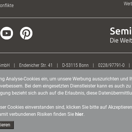
Wer
onflikte
 GmbH
|
Endenicher Str. 41
|
D-53115 Bonn
|
0228/97791-0
|
gung Analyse-Cookies ein, um unsere Werbung auszurichten und Ih
erbessern. Bei dem eingesetzten Dienstleister kann es auch zu 
igung bezieht sich auch auf die Erlaubnis, diese Datenübermit
er Cookies einverstanden sind, klicken Sie bitte auf Akzeptiere
amit verbundenen Risiken finden Sie
hier
.
ieren