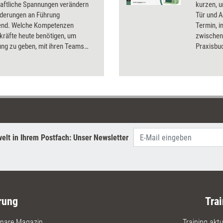
haftliche Spannungen verändern
kurzen, 
rderungen an Führung
Tür und A
end. Welche Kompetenzen
Termin, 
kräfte heute benötigen, um
zwischen
ung zu geben, mit ihren Teams
Praxisbuc
fähig zu bleiben und Zukunft
moderati
gestalten.
wird – mi
Methoden
praxisnah
Einsatz vo
Sketchnot
Ressource
Führungsk
elt in Ihrem Postfach: Unser Newsletter
Führungss
wollen –
Organisat
moderati
rung
Trai
nare Magazin
Training aktue