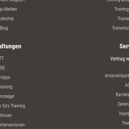
ip-Medien
Trainin
adership
Traine
Blog
Trainerko
altungen
Ser
TT
Vertrag w
BE
Ansprechpart
+tipps
A
raining
Barriere
insteiger
Daten
 fürs Training
Impr
Wissen
The
nterventionen