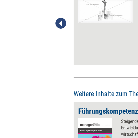
Das Manifest für menschliche
Führung ist als
Reflexionsgrundlage für das
eigene Führungsverhalten
gedacht. Damit liefert es
zugleich den Rahmen für einen
interaktiven Workshop, in dem
Führungskräfte die Thesen und
ihre Haltung gemeinsam
diskutieren können.
Weitere Inhalte zum Th
Führungskompeten
Steigende
Entwicklu
wirtschaf