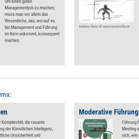
Um einen guten
Managementjob zu machen,
muss man vor allem das
Wesentliche, das, worauf es
bei Management und Führung
Stefanie Diers; © www.trainerkoffer.de
im Kern ankommt, konsequent
machen.
ema:
zen
 Komplexität, die rasante
Führung f
ng der Künstlichen Intelligenz,
Meeting s
tliche Unsicherheit und
sich, wie