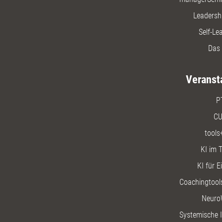
Leadersh
Self-Le
Das 
Veranst
P
CU
tools
KI im T
KI für E
Coachingtools
Neuro
Systemische I