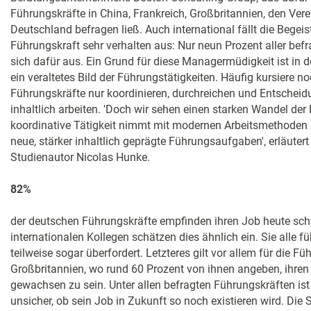
Führungskräfte in China, Frankreich, Großbritannien, den Ver
Deutschland befragen ließ. Auch international fällt die Begeis
Führungskraft sehr verhalten aus: Nur neun Prozent aller befr
sich dafür aus. Ein Grund für diese Managermüdigkeit ist in 
ein veraltetes Bild der Führungstätigkeiten. Häufig kursiere 
Führungskräfte nur koordinieren, durchreichen und Entscheidu
inhaltlich arbeiten. 'Doch wir sehen einen starken Wandel der
koordinative Tätigkeit nimmt mit modernen Arbeitsmethoden 
neue, stärker inhaltlich geprägte Führungsaufgaben', erläuter
Studienautor Nicolas Hunke.
82%
der deutschen Führungskräfte empfinden ihren Job heute schwi
internationalen Kollegen schätzen dies ähnlich ein. Sie alle f
teilweise sogar überfordert. Letzteres gilt vor allem für die Fü
Großbritannien, wo rund 60 Prozent von ihnen angeben, ihre
gewachsen zu sein. Unter allen befragten Führungskräften ist
unsicher, ob sein Job in Zukunft so noch existieren wird. Die 