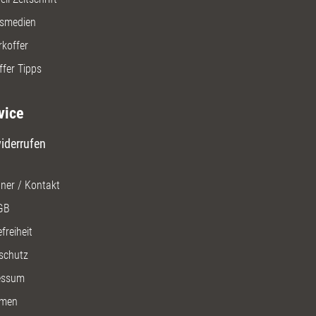
gsmedien
rkoffer
ffer Tipps
vice
iderrufen
ner / Kontakt
GB
freiheit
schutz
essum
men