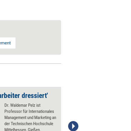
ement
rbeiter dressiert'
Dr. Waldemar Pelz ist
Professor für Internationales
Management und Marketing an
der Technischen Hochschule
Mittelhessen, Gießen.
Stefanie Diers; www.trainerkoffer.de