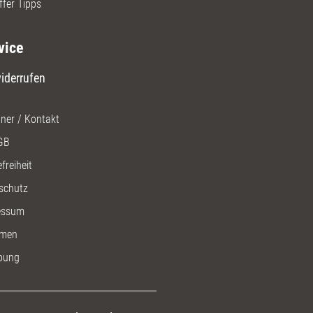
ffer Tipps
vice
iderrufen
ner / Kontakt
GB
freiheit
schutz
essum
men
bung