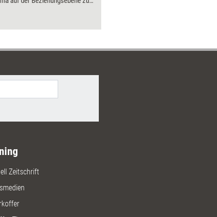
lima auf der Beziehungsebene zu
 sowie ein ausgeprägtes Wir-
d eine gute Leistungs- und
rientierung auf der Arbeitsebene.
s Selbstlernmodule dieses
unterstützen Führungskräfte und
ieder dabei, diesen
zbereich auszubauen.
ning
ll Zeitschrift
gsmedien
rkoffer