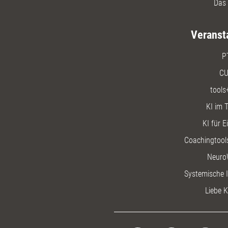
Das 
Veranst
P
CU
tools
KI im T
KI für E
Coachingtools
Neuro
Systemische I
Liebe K