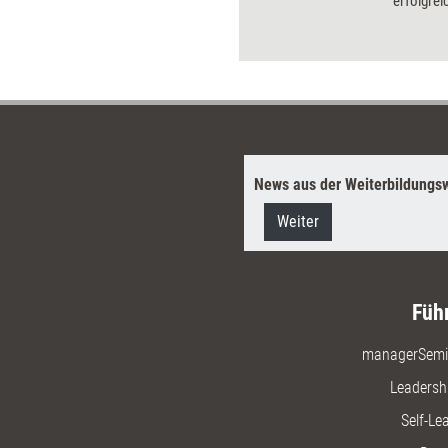
erfolgrei
Sie hier,
und wie S
Ihre Karr
News aus der Weiterbildungsw
Weiter
Füh
managerSemi
Leadersh
Self-Le