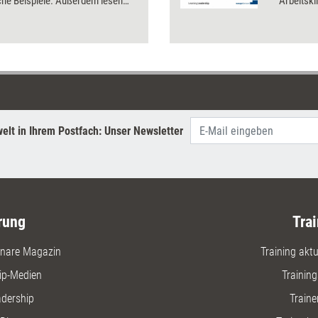
che Beispiele. Außerdem lesen
Arbeitsk
 wie Karrierecoaching funktioniert
gestalten
ie mit etwas mehr Selbstlosigkeit
Gefühl un
iere fördern können.
Ergebniso
Die sech
Bundles 
Teammitgl
Kompeten
elt in Ihrem Postfach: Unser Newsletter
rung
Trai
nare Magazin
Training aktue
ip-Medien
Trainin
adership
Traine