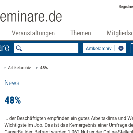
Registri
Veranstaltungen
Themen
Mitglieds
Artikelarchiv
Artikelarchiv
48%
News
48%
... der Beschäftigten empfinden ein gutes Arbeitsklima und W
Wichtigste im Job. Das ist das Kernergebnis einer Umfrage d
CareerBuilder. Befragt wurden 1.062 Nutzer der Online-Stellenb