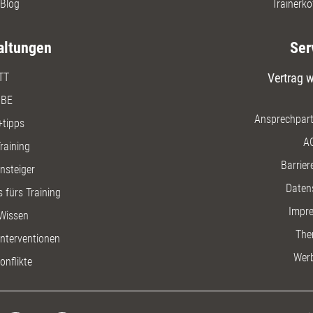
Blog
Trainerko
altungen
Ser
TT
Vertrag w
BE
Ansprechpart
+tipps
A
raining
Barriere
insteiger
Daten
 fürs Training
Impr
Wissen
The
nterventionen
Wer
onflikte