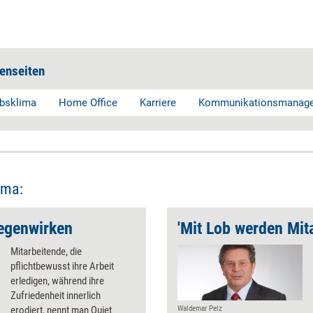
enseiten
ebsklima
Home Office
Karriere
Kommunikationsmanag
ema:
gegenwirken
'Mit Lob werden Mita
Mitarbeitende, die
pflichtbewusst ihre Arbeit
erledigen, während ihre
Zufriedenheit innerlich
erodiert, nennt man Quiet
Waldemar Pelz