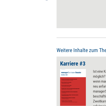
organisieren. Insbesondere
acht Anforderungen sind zu
erfüllen, um das Homeoffice
rechtssicher zu machen:
Weitere Inhalte zum Th
Karriere #3
Ist eine 
möglich? 
wenn man
neu anfan
managerS
beschäft
Zweitkarr