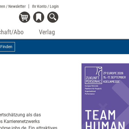
eren / Newsletter
Ihr Konto
/ Login
chaft/Abo
Verlag
Finden
ertschätzung als das
es Karrierenetzwerks
örse jobs.de. Ein attraktives