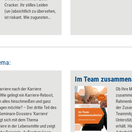
Cracker. Ihr stilles Leiden
(un-)absichtlich zu übersehen,
ist riskant. Wie zugunsten
eines gesunden, engagierten
Miteinanders vermieden
werden kann, dass das „leise
Knacken“ zum „Zerbrechen“
führt.
ema:
Im Team zusammena
Karriere nach der Karriere
Ob Ihre M
Wie gelingt ein Karriere-Reboot,
zusammen
 alles hinschmeißen und ganz
Rahmenbe
gen möchte? – Der dritte Teil des
der Zusam
eminare-Dossiers 'Karriere'
Teammitgl
igt sich mit dem Thema
Unterstü
iere in der Lebensmitte und zeigt
erhält. H