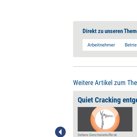
Direkt zu unseren Them
Arbeitnehmer
Betri
Weitere Artikel zum Th
h absichern
Quiet Cracking ent
Wer einen Arbeitsplatz
außerhalb des Unternehmens
einrichten möchte, muss
diverse rechtliche Vorschriften
beachten und deren Einhaltung
Stefanie Diers/trainerkoffer.de