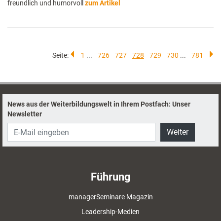
freundlich und humorvoll
zum Artikel
Seite:
1
...
726
727
728
729
730
...
781
News aus der Weiterbildungswelt in Ihrem Postfach: Unser
Newsletter
Weiter
Führung
managerSeminare Magazin
Leadership-Medien