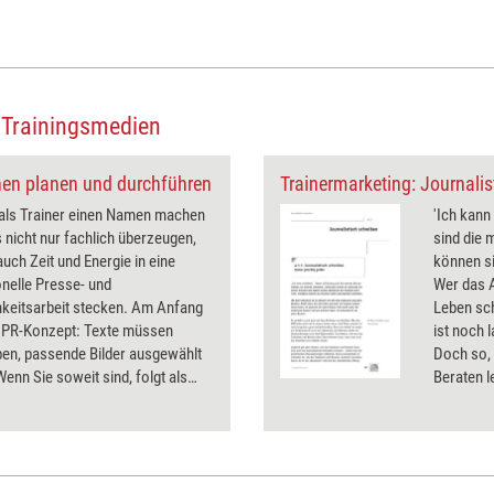
 Trainingsmedien
nen planen und durchführen
Trainermarketing: Journalis
 als Trainer einen Namen machen
'Ich kann
s nicht nur fachlich überzeugen,
sind die 
uch Zeit und Energie in eine
können si
nelle Presse- und
Wer das 
hkeitsarbeit stecken. Am Anfang
Leben sch
s PR-Konzept: Texte müssen
ist noch 
ben, passende Bilder ausgewählt
Doch so, 
enn Sie soweit sind, folgt als
Beraten l
Schritt die Planung Ihrer
das journ
hen PR-Aktion: Wann senden Sie
erforderl
e Texte? - Wie Sie hier am
rgehen, zeigt Ihnen unser