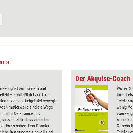
ema:
Der Akquise-Coach
rketing ist bei Trainern und
Wollen S
liebt – schließlich kann hier
Ihrer Lei
einem kleinen Budget viel bewegt
Telefonak
och mittlerweile sind die Wege
wenig Vor
s, um im Netz Kunden zu
überzeug
 so zahlreich, dass viele den
Angelika 
 verloren haben. Das Dossier
Coachs ih
welche Instrumente sinnvoll sind,
Telefonv