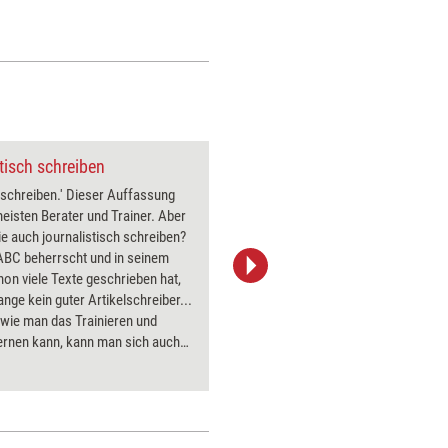
tisch schreiben
Trainermarketing: Newslett
 schreiben.' Dieser Auffassung
Sind News
meisten Berater und Trainer. Aber
2.0? Im 
e auch journalistisch schreiben?
und Blogs
ABC beherrscht und in seinem
schon fas
on viele Texte geschrieben hat,
wie vor d
lange kein guter Artikelschreiber...
Interesse
wie man das Trainieren und
Das gilt 
ernen kann, kann man sich auch
es ein Tr
alistische Schreiben mit der
gelesen w
ichen Übung aneignen.
Tipps.