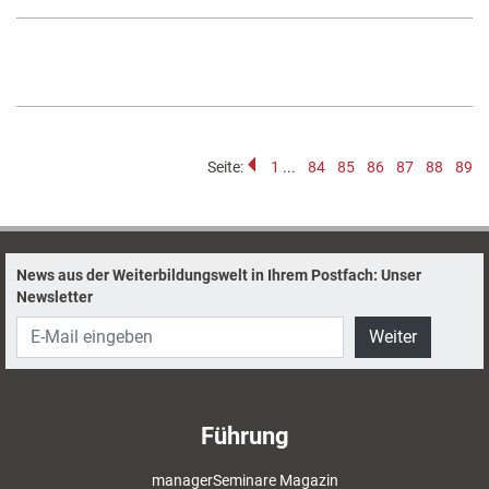
Seite:
1
...
84
85
86
87
88
89
News aus der Weiterbildungswelt in Ihrem Postfach: Unser
Newsletter
Weiter
Führung
managerSeminare Magazin