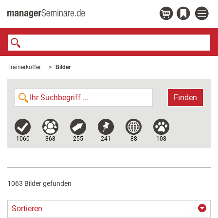
Trainerkoffer
Bilder
Finden
1060
368
255
241
88
108
1063 Bilder gefunden
Sortieren